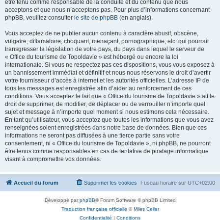
être tenu comme responsable de la conduite et du contenu que nous
acceptons et que nous n’acceptons pas. Pour plus d’informations concernant
phpBB, veuillez consulter
le site de phpBB
(en anglais).
Vous acceptez de ne publier aucun contenu à caractère abusif, obscène,
vulgaire, diffamatoire, choquant, menaçant, pornographique, etc. qui pourrait
transgresser la législation de votre pays, du pays dans lequel le serveur de
« Office du tourisme de Topoldavie » est hébergé ou encore la loi
internationale. Si vous ne respectez pas ces dispositions, vous vous exposez à
un bannissement immédiat et définitif et nous nous réservons le droit d’avertir
votre fournisseur d’accès à internet et les autorités officielles. L’adresse IP de
tous les messages est enregistrée afin d’aider au renforcement de ces
conditions. Vous acceptez le fait que « Office du tourisme de Topoldavie » ait le
droit de supprimer, de modifier, de déplacer ou de verrouiller n’importe quel
sujet et message à n’importe quel moment si nous estimons cela nécessaire.
En tant qu’utilisateur, vous acceptez que toutes les informations que vous avez
renseignées soient enregistrées dans notre base de données. Bien que ces
informations ne seront pas diffusées à une tierce partie sans votre
consentement, ni « Office du tourisme de Topoldavie », ni phpBB, ne pourront
être tenus comme responsables en cas de tentative de piratage informatique
visant à compromettre vos données.
Accueil du forum
Supprimer les cookies
Fuseau horaire sur
UTC+02:00
Développé par
phpBB
® Forum Software © phpBB Limited
Traduction française officielle
©
Miles Cellar
Confidentialité
|
Conditions