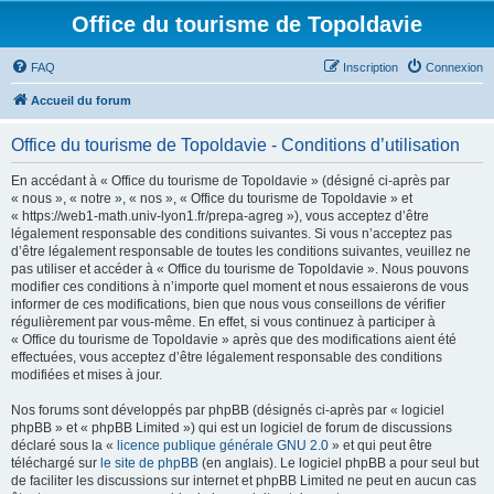
Office du tourisme de Topoldavie
FAQ
Inscription
Connexion
Accueil du forum
Office du tourisme de Topoldavie - Conditions d’utilisation
En accédant à « Office du tourisme de Topoldavie » (désigné ci-après par
« nous », « notre », « nos », « Office du tourisme de Topoldavie » et
« https://web1-math.univ-lyon1.fr/prepa-agreg »), vous acceptez d’être
légalement responsable des conditions suivantes. Si vous n’acceptez pas
d’être légalement responsable de toutes les conditions suivantes, veuillez ne
pas utiliser et accéder à « Office du tourisme de Topoldavie ». Nous pouvons
modifier ces conditions à n’importe quel moment et nous essaierons de vous
informer de ces modifications, bien que nous vous conseillons de vérifier
régulièrement par vous-même. En effet, si vous continuez à participer à
« Office du tourisme de Topoldavie » après que des modifications aient été
effectuées, vous acceptez d’être légalement responsable des conditions
modifiées et mises à jour.
Nos forums sont développés par phpBB (désignés ci-après par « logiciel
phpBB » et « phpBB Limited ») qui est un logiciel de forum de discussions
déclaré sous la «
licence publique générale GNU 2.0
» et qui peut être
téléchargé sur
le site de phpBB
(en anglais). Le logiciel phpBB a pour seul but
de faciliter les discussions sur internet et phpBB Limited ne peut en aucun cas