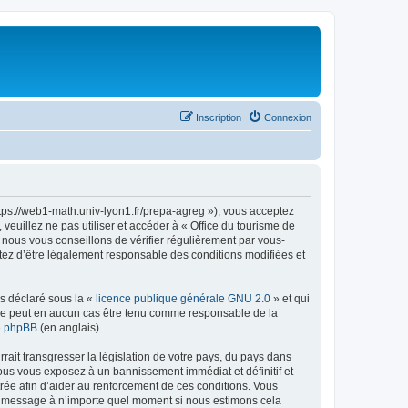
Inscription
Connexion
ttps://web1-math.univ-lyon1.fr/prepa-agreg »), vous acceptez
euillez ne pas utiliser et accéder à « Office du tourisme de
nous vous conseillons de vérifier régulièrement par vous-
ptez d’être légalement responsable des conditions modifiées et
ns déclaré sous la «
licence publique générale GNU 2.0
» et qui
ed ne peut en aucun cas être tenu comme responsable de la
de phpBB
(en anglais).
ait transgresser la législation de votre pays, du pays dans
vous vous exposez à un bannissement immédiat et définitif et
strée afin d’aider au renforcement de ces conditions. Vous
t et message à n’importe quel moment si nous estimons cela