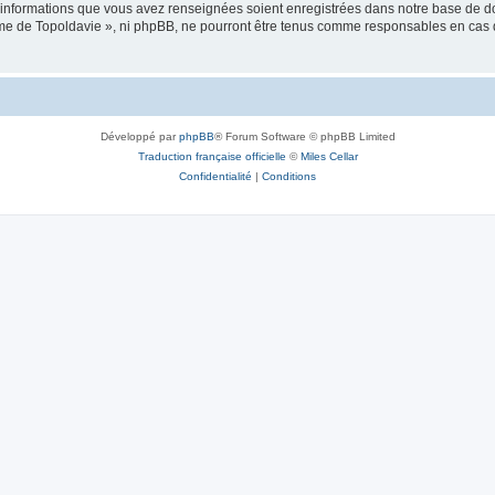
es informations que vous avez renseignées soient enregistrées dans notre base de 
isme de Topoldavie », ni phpBB, ne pourront être tenus comme responsables en cas 
Développé par
phpBB
® Forum Software © phpBB Limited
Traduction française officielle
©
Miles Cellar
Confidentialité
|
Conditions