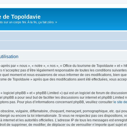
e de Topoldavie
sur un corps fini. À la fin, ça fait zéro. »
tilisation
après par « nous », « notre », « nos », « Office du tourisme de Topoldavie » et « h
 n’acceptez pas d’être légalement responsable de toutes les conditions suivantes, v
e quel moment et nous essaierons de vous informer de ces modifications, bien que 
ourisme de Topoldavie » après que des modifications aient été effectuées, vous acce
 logiciel phpBB » et « phpBB Limited ») qui est un logiciel de forum de discussio
iel phpBB a pour seul but de faciliter les discussions sur internet et phpBB Limit
ptons pas. Pour plus d’informations concernant phpBB, veuillez consulter
le site 
obscène, vulgaire, diffamatoire, choquant, menaçant, pornographique, etc. qui pourr
ébergé ou encore la loi internationale. Si vous ne respectez pas ces dispositions, 
 à internet et les autorités officielles. L’adresse IP de tous les messages est enregi
e droit de supprimer, de modifier, de déplacer ou de verrouiller n’importe quel suje