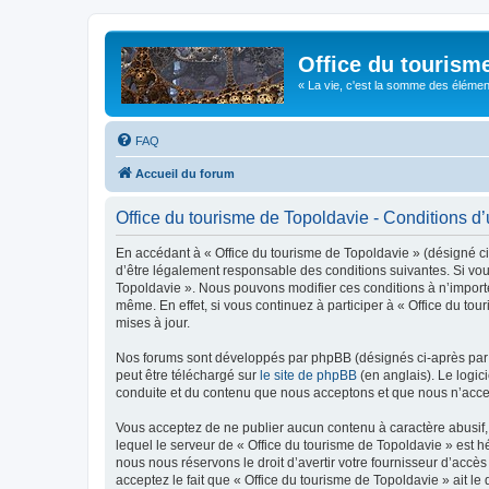
Office du tourism
« La vie, c'est la somme des éléments 
FAQ
Accueil du forum
Office du tourisme de Topoldavie - Conditions d’u
En accédant à « Office du tourisme de Topoldavie » (désigné ci-
d’être légalement responsable des conditions suivantes. Si vous
Topoldavie ». Nous pouvons modifier ces conditions à n’import
même. En effet, si vous continuez à participer à « Office du t
mises à jour.
Nos forums sont développés par phpBB (désignés ci-après par «
peut être téléchargé sur
le site de phpBB
(en anglais). Le logic
conduite et du contenu que nous acceptons et que nous n’acce
Vous acceptez de ne publier aucun contenu à caractère abusif, 
lequel le serveur de « Office du tourisme de Topoldavie » est h
nous nous réservons le droit d’avertir votre fournisseur d’accès
acceptez le fait que « Office du tourisme de Topoldavie » ait l