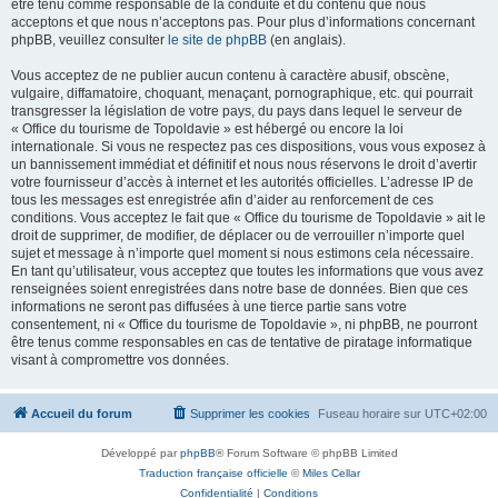
être tenu comme responsable de la conduite et du contenu que nous
acceptons et que nous n’acceptons pas. Pour plus d’informations concernant
phpBB, veuillez consulter
le site de phpBB
(en anglais).
Vous acceptez de ne publier aucun contenu à caractère abusif, obscène,
vulgaire, diffamatoire, choquant, menaçant, pornographique, etc. qui pourrait
transgresser la législation de votre pays, du pays dans lequel le serveur de
« Office du tourisme de Topoldavie » est hébergé ou encore la loi
internationale. Si vous ne respectez pas ces dispositions, vous vous exposez à
un bannissement immédiat et définitif et nous nous réservons le droit d’avertir
votre fournisseur d’accès à internet et les autorités officielles. L’adresse IP de
tous les messages est enregistrée afin d’aider au renforcement de ces
conditions. Vous acceptez le fait que « Office du tourisme de Topoldavie » ait le
droit de supprimer, de modifier, de déplacer ou de verrouiller n’importe quel
sujet et message à n’importe quel moment si nous estimons cela nécessaire.
En tant qu’utilisateur, vous acceptez que toutes les informations que vous avez
renseignées soient enregistrées dans notre base de données. Bien que ces
informations ne seront pas diffusées à une tierce partie sans votre
consentement, ni « Office du tourisme de Topoldavie », ni phpBB, ne pourront
être tenus comme responsables en cas de tentative de piratage informatique
visant à compromettre vos données.
Accueil du forum
Supprimer les cookies
Fuseau horaire sur
UTC+02:00
Développé par
phpBB
® Forum Software © phpBB Limited
Traduction française officielle
©
Miles Cellar
Confidentialité
|
Conditions