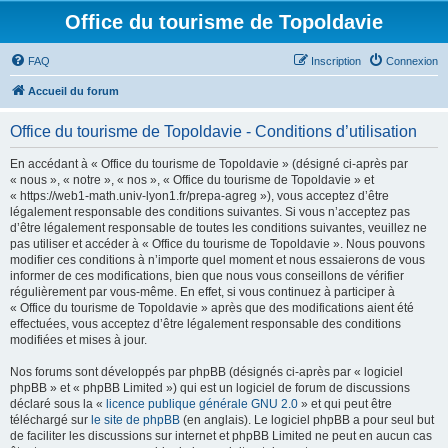
Office du tourisme de Topoldavie
FAQ
Inscription
Connexion
Accueil du forum
Office du tourisme de Topoldavie - Conditions d’utilisation
En accédant à « Office du tourisme de Topoldavie » (désigné ci-après par
« nous », « notre », « nos », « Office du tourisme de Topoldavie » et
« https://web1-math.univ-lyon1.fr/prepa-agreg »), vous acceptez d’être
légalement responsable des conditions suivantes. Si vous n’acceptez pas
d’être légalement responsable de toutes les conditions suivantes, veuillez ne
pas utiliser et accéder à « Office du tourisme de Topoldavie ». Nous pouvons
modifier ces conditions à n’importe quel moment et nous essaierons de vous
informer de ces modifications, bien que nous vous conseillons de vérifier
régulièrement par vous-même. En effet, si vous continuez à participer à
« Office du tourisme de Topoldavie » après que des modifications aient été
effectuées, vous acceptez d’être légalement responsable des conditions
modifiées et mises à jour.
Nos forums sont développés par phpBB (désignés ci-après par « logiciel
phpBB » et « phpBB Limited ») qui est un logiciel de forum de discussions
déclaré sous la «
licence publique générale GNU 2.0
» et qui peut être
téléchargé sur
le site de phpBB
(en anglais). Le logiciel phpBB a pour seul but
de faciliter les discussions sur internet et phpBB Limited ne peut en aucun cas