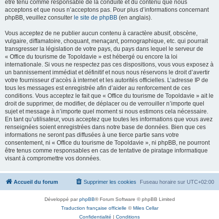
être tenu comme responsable de la conduite et du contenu que nous
acceptons et que nous n’acceptons pas. Pour plus d’informations concernant
phpBB, veuillez consulter
le site de phpBB
(en anglais).
Vous acceptez de ne publier aucun contenu à caractère abusif, obscène,
vulgaire, diffamatoire, choquant, menaçant, pornographique, etc. qui pourrait
transgresser la législation de votre pays, du pays dans lequel le serveur de
« Office du tourisme de Topoldavie » est hébergé ou encore la loi
internationale. Si vous ne respectez pas ces dispositions, vous vous exposez à
un bannissement immédiat et définitif et nous nous réservons le droit d’avertir
votre fournisseur d’accès à internet et les autorités officielles. L’adresse IP de
tous les messages est enregistrée afin d’aider au renforcement de ces
conditions. Vous acceptez le fait que « Office du tourisme de Topoldavie » ait le
droit de supprimer, de modifier, de déplacer ou de verrouiller n’importe quel
sujet et message à n’importe quel moment si nous estimons cela nécessaire.
En tant qu’utilisateur, vous acceptez que toutes les informations que vous avez
renseignées soient enregistrées dans notre base de données. Bien que ces
informations ne seront pas diffusées à une tierce partie sans votre
consentement, ni « Office du tourisme de Topoldavie », ni phpBB, ne pourront
être tenus comme responsables en cas de tentative de piratage informatique
visant à compromettre vos données.
Accueil du forum
Supprimer les cookies
Fuseau horaire sur
UTC+02:00
Développé par
phpBB
® Forum Software © phpBB Limited
Traduction française officielle
©
Miles Cellar
Confidentialité
|
Conditions