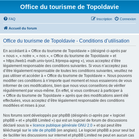
Office du tourisme de Topoldavie
FAQ
Inscription
Connexion
Accueil du forum
Office du tourisme de Topoldavie - Conditions d’utilisation
En accédant à « Office du tourisme de Topoldavie » (désigné ci-après par
« nous », « notre », « nos », « Office du tourisme de Topoldavie » et
« https://web1-math.univ-lyon1.fr/prepa-agreg »), vous acceptez d’être
légalement responsable des conditions suivantes. Si vous n’acceptez pas
d’être légalement responsable de toutes les conditions suivantes, veuillez ne
pas utiliser et accéder à « Office du tourisme de Topoldavie ». Nous pouvons
modifier ces conditions à n’importe quel moment et nous essaierons de vous
informer de ces modifications, bien que nous vous conseillons de vérifier
régulièrement par vous-même. En effet, si vous continuez à participer à
« Office du tourisme de Topoldavie » après que des modifications aient été
effectuées, vous acceptez d’être légalement responsable des conditions
modifiées et mises à jour.
Nos forums sont développés par phpBB (désignés ci-après par « logiciel
phpBB » et « phpBB Limited ») qui est un logiciel de forum de discussions
déclaré sous la «
licence publique générale GNU 2.0
» et qui peut être
téléchargé sur
le site de phpBB
(en anglais). Le logiciel phpBB a pour seul but
de faciliter les discussions sur internet et phpBB Limited ne peut en aucun cas