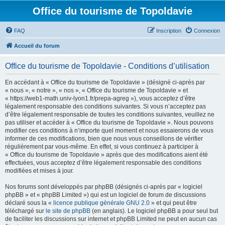
Office du tourisme de Topoldavie
FAQ
Inscription
Connexion
Accueil du forum
Office du tourisme de Topoldavie - Conditions d’utilisation
En accédant à « Office du tourisme de Topoldavie » (désigné ci-après par
« nous », « notre », « nos », « Office du tourisme de Topoldavie » et
« https://web1-math.univ-lyon1.fr/prepa-agreg »), vous acceptez d’être
légalement responsable des conditions suivantes. Si vous n’acceptez pas
d’être légalement responsable de toutes les conditions suivantes, veuillez ne
pas utiliser et accéder à « Office du tourisme de Topoldavie ». Nous pouvons
modifier ces conditions à n’importe quel moment et nous essaierons de vous
informer de ces modifications, bien que nous vous conseillons de vérifier
régulièrement par vous-même. En effet, si vous continuez à participer à
« Office du tourisme de Topoldavie » après que des modifications aient été
effectuées, vous acceptez d’être légalement responsable des conditions
modifiées et mises à jour.
Nos forums sont développés par phpBB (désignés ci-après par « logiciel
phpBB » et « phpBB Limited ») qui est un logiciel de forum de discussions
déclaré sous la «
licence publique générale GNU 2.0
» et qui peut être
téléchargé sur
le site de phpBB
(en anglais). Le logiciel phpBB a pour seul but
de faciliter les discussions sur internet et phpBB Limited ne peut en aucun cas