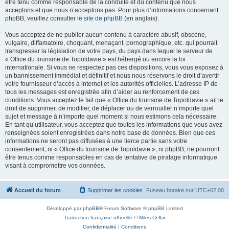
être tenu comme responsable de la conduite et du contenu que nous
acceptons et que nous n’acceptons pas. Pour plus d’informations concernant
phpBB, veuillez consulter
le site de phpBB
(en anglais).
Vous acceptez de ne publier aucun contenu à caractère abusif, obscène,
vulgaire, diffamatoire, choquant, menaçant, pornographique, etc. qui pourrait
transgresser la législation de votre pays, du pays dans lequel le serveur de
« Office du tourisme de Topoldavie » est hébergé ou encore la loi
internationale. Si vous ne respectez pas ces dispositions, vous vous exposez à
un bannissement immédiat et définitif et nous nous réservons le droit d’avertir
votre fournisseur d’accès à internet et les autorités officielles. L’adresse IP de
tous les messages est enregistrée afin d’aider au renforcement de ces
conditions. Vous acceptez le fait que « Office du tourisme de Topoldavie » ait le
droit de supprimer, de modifier, de déplacer ou de verrouiller n’importe quel
sujet et message à n’importe quel moment si nous estimons cela nécessaire.
En tant qu’utilisateur, vous acceptez que toutes les informations que vous avez
renseignées soient enregistrées dans notre base de données. Bien que ces
informations ne seront pas diffusées à une tierce partie sans votre
consentement, ni « Office du tourisme de Topoldavie », ni phpBB, ne pourront
être tenus comme responsables en cas de tentative de piratage informatique
visant à compromettre vos données.
Accueil du forum
Supprimer les cookies
Fuseau horaire sur
UTC+02:00
Développé par
phpBB
® Forum Software © phpBB Limited
Traduction française officielle
©
Miles Cellar
Confidentialité
|
Conditions