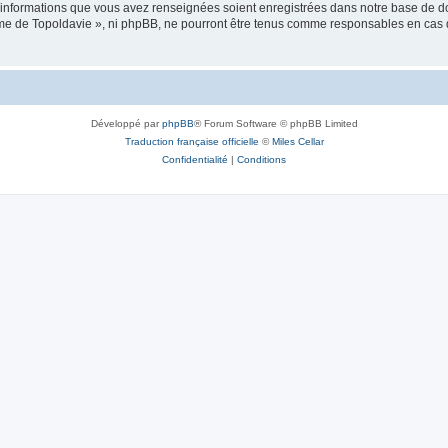
es informations que vous avez renseignées soient enregistrées dans notre base de 
isme de Topoldavie », ni phpBB, ne pourront être tenus comme responsables en cas 
Développé par
phpBB
® Forum Software © phpBB Limited
Traduction française officielle
©
Miles Cellar
Confidentialité
|
Conditions