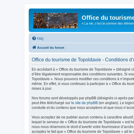
Office du tourism
« La vie, c'est la somme des éléments 
FAQ
Accueil du forum
Office du tourisme de Topoldavie - Conditions d’u
En accédant à « Office du tourisme de Topoldavie » (désigné ci-
d’être légalement responsable des conditions suivantes. Si vous
Topoldavie ». Nous pouvons modifier ces conditions à n’import
même. En effet, si vous continuez à participer à « Office du t
mises à jour.
Nos forums sont développés par phpBB (désignés ci-après par «
peut être téléchargé sur
le site de phpBB
(en anglais). Le logic
conduite et du contenu que nous acceptons et que nous n’acce
Vous acceptez de ne publier aucun contenu à caractère abusif, 
lequel le serveur de « Office du tourisme de Topoldavie » est h
nous nous réservons le droit d’avertir votre fournisseur d’accès
acceptez le fait que « Office du tourisme de Topoldavie » ait l