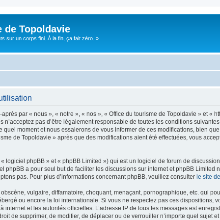
e de Topoldavie
sur un corps fini. À la fin, ça fait zéro. »
tilisation
après par « nous », « notre », « nos », « Office du tourisme de Topoldavie » et « h
 n’acceptez pas d’être légalement responsable de toutes les conditions suivantes, v
e quel moment et nous essaierons de vous informer de ces modifications, bien que 
ourisme de Topoldavie » après que des modifications aient été effectuées, vous acce
 logiciel phpBB » et « phpBB Limited ») qui est un logiciel de forum de discussio
iel phpBB a pour seul but de faciliter les discussions sur internet et phpBB Limit
ptons pas. Pour plus d’informations concernant phpBB, veuillez consulter
le site 
obscène, vulgaire, diffamatoire, choquant, menaçant, pornographique, etc. qui pourr
ébergé ou encore la loi internationale. Si vous ne respectez pas ces dispositions, 
 à internet et les autorités officielles. L’adresse IP de tous les messages est enregi
e droit de supprimer, de modifier, de déplacer ou de verrouiller n’importe quel suje