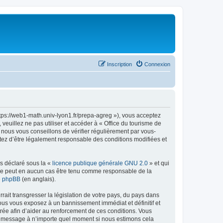
Inscription
Connexion
ttps://web1-math.univ-lyon1.fr/prepa-agreg »), vous acceptez
euillez ne pas utiliser et accéder à « Office du tourisme de
nous vous conseillons de vérifier régulièrement par vous-
ptez d’être légalement responsable des conditions modifiées et
ns déclaré sous la «
licence publique générale GNU 2.0
» et qui
ed ne peut en aucun cas être tenu comme responsable de la
de phpBB
(en anglais).
ait transgresser la législation de votre pays, du pays dans
vous vous exposez à un bannissement immédiat et définitif et
strée afin d’aider au renforcement de ces conditions. Vous
t et message à n’importe quel moment si nous estimons cela