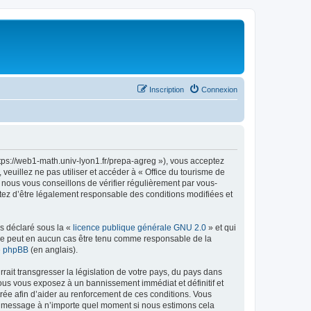
Inscription
Connexion
ttps://web1-math.univ-lyon1.fr/prepa-agreg »), vous acceptez
euillez ne pas utiliser et accéder à « Office du tourisme de
nous vous conseillons de vérifier régulièrement par vous-
ptez d’être légalement responsable des conditions modifiées et
ns déclaré sous la «
licence publique générale GNU 2.0
» et qui
ed ne peut en aucun cas être tenu comme responsable de la
de phpBB
(en anglais).
ait transgresser la législation de votre pays, du pays dans
vous vous exposez à un bannissement immédiat et définitif et
strée afin d’aider au renforcement de ces conditions. Vous
t et message à n’importe quel moment si nous estimons cela