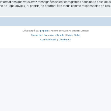
es informations que vous avez renseignées soient enregistrées dans notre base de 
isme de Topoldavie », ni phpBB, ne pourront être tenus comme responsables en cas 
Développé par
phpBB
® Forum Software © phpBB Limited
Traduction française officielle
©
Miles Cellar
Confidentialité
|
Conditions