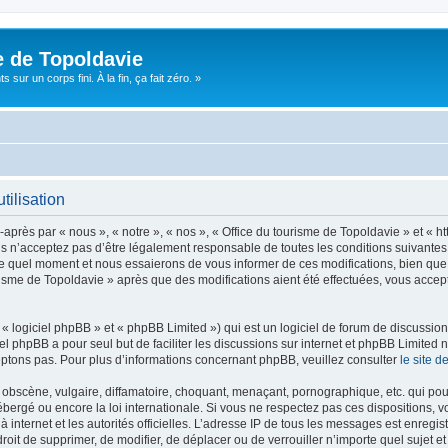
e de Topoldavie
sur un corps fini. À la fin, ça fait zéro. »
tilisation
après par « nous », « notre », « nos », « Office du tourisme de Topoldavie » et « h
 n’acceptez pas d’être légalement responsable de toutes les conditions suivantes, v
e quel moment et nous essaierons de vous informer de ces modifications, bien que 
ourisme de Topoldavie » après que des modifications aient été effectuées, vous acce
 logiciel phpBB » et « phpBB Limited ») qui est un logiciel de forum de discussio
iel phpBB a pour seul but de faciliter les discussions sur internet et phpBB Limit
ptons pas. Pour plus d’informations concernant phpBB, veuillez consulter
le site 
obscène, vulgaire, diffamatoire, choquant, menaçant, pornographique, etc. qui pourr
ébergé ou encore la loi internationale. Si vous ne respectez pas ces dispositions, 
 à internet et les autorités officielles. L’adresse IP de tous les messages est enregi
e droit de supprimer, de modifier, de déplacer ou de verrouiller n’importe quel suje