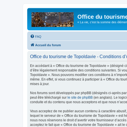
Office du tourism
« La vie, c'est la somme des éléments 
FAQ
Accueil du forum
Office du tourisme de Topoldavie - Conditions d’u
En accédant à « Office du tourisme de Topoldavie » (désigné ci-
d’être légalement responsable des conditions suivantes. Si vous
Topoldavie ». Nous pouvons modifier ces conditions à n’import
même. En effet, si vous continuez à participer à « Office du t
mises à jour.
Nos forums sont développés par phpBB (désignés ci-après par «
peut être téléchargé sur
le site de phpBB
(en anglais). Le logic
conduite et du contenu que nous acceptons et que nous n’acce
Vous acceptez de ne publier aucun contenu à caractère abusif, 
lequel le serveur de « Office du tourisme de Topoldavie » est h
nous nous réservons le droit d’avertir votre fournisseur d’accès
acceptez le fait que « Office du tourisme de Topoldavie » ait l