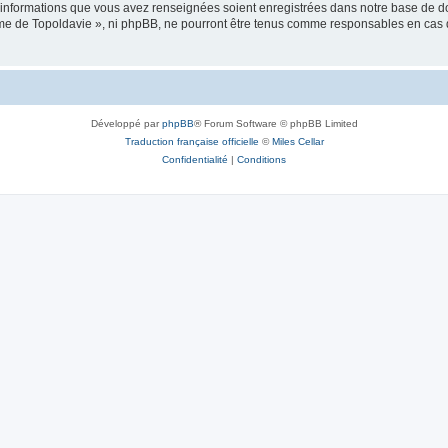
es informations que vous avez renseignées soient enregistrées dans notre base de 
isme de Topoldavie », ni phpBB, ne pourront être tenus comme responsables en cas 
Développé par
phpBB
® Forum Software © phpBB Limited
Traduction française officielle
©
Miles Cellar
Confidentialité
|
Conditions