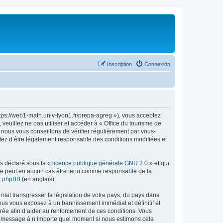
Inscription
Connexion
ttps://web1-math.univ-lyon1.fr/prepa-agreg »), vous acceptez
euillez ne pas utiliser et accéder à « Office du tourisme de
nous vous conseillons de vérifier régulièrement par vous-
ptez d’être légalement responsable des conditions modifiées et
ns déclaré sous la «
licence publique générale GNU 2.0
» et qui
ed ne peut en aucun cas être tenu comme responsable de la
de phpBB
(en anglais).
ait transgresser la législation de votre pays, du pays dans
vous vous exposez à un bannissement immédiat et définitif et
strée afin d’aider au renforcement de ces conditions. Vous
t et message à n’importe quel moment si nous estimons cela