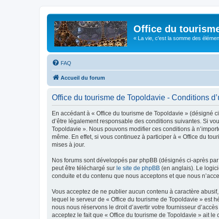
Office du tourism
« La vie, c'est la somme des éléments 
FAQ
Accueil du forum
Office du tourisme de Topoldavie - Conditions d’u
En accédant à « Office du tourisme de Topoldavie » (désigné ci-
d’être légalement responsable des conditions suivantes. Si vous
Topoldavie ». Nous pouvons modifier ces conditions à n’import
même. En effet, si vous continuez à participer à « Office du t
mises à jour.
Nos forums sont développés par phpBB (désignés ci-après par «
peut être téléchargé sur
le site de phpBB
(en anglais). Le logic
conduite et du contenu que nous acceptons et que nous n’acce
Vous acceptez de ne publier aucun contenu à caractère abusif, 
lequel le serveur de « Office du tourisme de Topoldavie » est h
nous nous réservons le droit d’avertir votre fournisseur d’accès
acceptez le fait que « Office du tourisme de Topoldavie » ait l