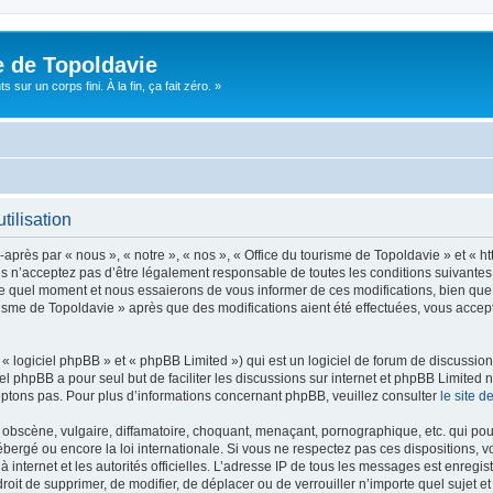
e de Topoldavie
sur un corps fini. À la fin, ça fait zéro. »
tilisation
après par « nous », « notre », « nos », « Office du tourisme de Topoldavie » et « h
 n’acceptez pas d’être légalement responsable de toutes les conditions suivantes, v
e quel moment et nous essaierons de vous informer de ces modifications, bien que 
ourisme de Topoldavie » après que des modifications aient été effectuées, vous acce
 logiciel phpBB » et « phpBB Limited ») qui est un logiciel de forum de discussio
iel phpBB a pour seul but de faciliter les discussions sur internet et phpBB Limit
ptons pas. Pour plus d’informations concernant phpBB, veuillez consulter
le site 
obscène, vulgaire, diffamatoire, choquant, menaçant, pornographique, etc. qui pourr
ébergé ou encore la loi internationale. Si vous ne respectez pas ces dispositions, 
 à internet et les autorités officielles. L’adresse IP de tous les messages est enregi
e droit de supprimer, de modifier, de déplacer ou de verrouiller n’importe quel suje