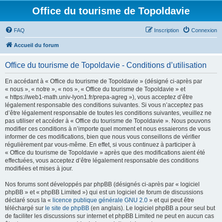
Office du tourisme de Topoldavie
FAQ
Inscription
Connexion
Accueil du forum
Office du tourisme de Topoldavie - Conditions d’utilisation
En accédant à « Office du tourisme de Topoldavie » (désigné ci-après par
« nous », « notre », « nos », « Office du tourisme de Topoldavie » et
« https://web1-math.univ-lyon1.fr/prepa-agreg »), vous acceptez d’être
légalement responsable des conditions suivantes. Si vous n’acceptez pas
d’être légalement responsable de toutes les conditions suivantes, veuillez ne
pas utiliser et accéder à « Office du tourisme de Topoldavie ». Nous pouvons
modifier ces conditions à n’importe quel moment et nous essaierons de vous
informer de ces modifications, bien que nous vous conseillons de vérifier
régulièrement par vous-même. En effet, si vous continuez à participer à
« Office du tourisme de Topoldavie » après que des modifications aient été
effectuées, vous acceptez d’être légalement responsable des conditions
modifiées et mises à jour.
Nos forums sont développés par phpBB (désignés ci-après par « logiciel
phpBB » et « phpBB Limited ») qui est un logiciel de forum de discussions
déclaré sous la «
licence publique générale GNU 2.0
» et qui peut être
téléchargé sur
le site de phpBB
(en anglais). Le logiciel phpBB a pour seul but
de faciliter les discussions sur internet et phpBB Limited ne peut en aucun cas