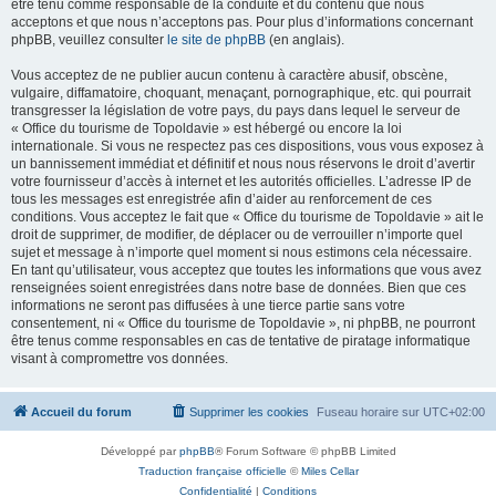
être tenu comme responsable de la conduite et du contenu que nous
acceptons et que nous n’acceptons pas. Pour plus d’informations concernant
phpBB, veuillez consulter
le site de phpBB
(en anglais).
Vous acceptez de ne publier aucun contenu à caractère abusif, obscène,
vulgaire, diffamatoire, choquant, menaçant, pornographique, etc. qui pourrait
transgresser la législation de votre pays, du pays dans lequel le serveur de
« Office du tourisme de Topoldavie » est hébergé ou encore la loi
internationale. Si vous ne respectez pas ces dispositions, vous vous exposez à
un bannissement immédiat et définitif et nous nous réservons le droit d’avertir
votre fournisseur d’accès à internet et les autorités officielles. L’adresse IP de
tous les messages est enregistrée afin d’aider au renforcement de ces
conditions. Vous acceptez le fait que « Office du tourisme de Topoldavie » ait le
droit de supprimer, de modifier, de déplacer ou de verrouiller n’importe quel
sujet et message à n’importe quel moment si nous estimons cela nécessaire.
En tant qu’utilisateur, vous acceptez que toutes les informations que vous avez
renseignées soient enregistrées dans notre base de données. Bien que ces
informations ne seront pas diffusées à une tierce partie sans votre
consentement, ni « Office du tourisme de Topoldavie », ni phpBB, ne pourront
être tenus comme responsables en cas de tentative de piratage informatique
visant à compromettre vos données.
Accueil du forum
Supprimer les cookies
Fuseau horaire sur
UTC+02:00
Développé par
phpBB
® Forum Software © phpBB Limited
Traduction française officielle
©
Miles Cellar
Confidentialité
|
Conditions