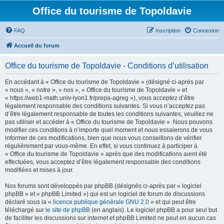
Office du tourisme de Topoldavie
FAQ
Inscription
Connexion
Accueil du forum
Office du tourisme de Topoldavie - Conditions d’utilisation
En accédant à « Office du tourisme de Topoldavie » (désigné ci-après par
« nous », « notre », « nos », « Office du tourisme de Topoldavie » et
« https://web1-math.univ-lyon1.fr/prepa-agreg »), vous acceptez d’être
légalement responsable des conditions suivantes. Si vous n’acceptez pas
d’être légalement responsable de toutes les conditions suivantes, veuillez ne
pas utiliser et accéder à « Office du tourisme de Topoldavie ». Nous pouvons
modifier ces conditions à n’importe quel moment et nous essaierons de vous
informer de ces modifications, bien que nous vous conseillons de vérifier
régulièrement par vous-même. En effet, si vous continuez à participer à
« Office du tourisme de Topoldavie » après que des modifications aient été
effectuées, vous acceptez d’être légalement responsable des conditions
modifiées et mises à jour.
Nos forums sont développés par phpBB (désignés ci-après par « logiciel
phpBB » et « phpBB Limited ») qui est un logiciel de forum de discussions
déclaré sous la «
licence publique générale GNU 2.0
» et qui peut être
téléchargé sur
le site de phpBB
(en anglais). Le logiciel phpBB a pour seul but
de faciliter les discussions sur internet et phpBB Limited ne peut en aucun cas