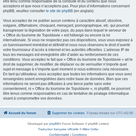
être tenu comme responsable de la conduite et du contenu que nous
acceptons et que nous n’acceptons pas. Pour plus d’informations concernant
phpBB, veuillez consulter
le site de phpBB
(en anglais).
Vous acceptez de ne publier aucun contenu à caractère abusif, obscène,
vulgaire, diffamatoire, choquant, menaçant, pornographique, etc. qui pourrait
transgresser la législation de votre pays, du pays dans lequel le serveur de
« Office du tourisme de Topoldavie » est hébergé ou encore la loi
internationale. Si vous ne respectez pas ces dispositions, vous vous exposez à
un bannissement immédiat et définitif et nous nous réservons le droit d’avertir
votre fournisseur d’accès à internet et les autorités officielles. L’adresse IP de
tous les messages est enregistrée afin d’aider au renforcement de ces
conditions. Vous acceptez le fait que « Office du tourisme de Topoldavie » ait le
droit de supprimer, de modifier, de déplacer ou de verrouiller n’importe quel
sujet et message à n’importe quel moment si nous estimons cela nécessaire.
En tant qu’utilisateur, vous acceptez que toutes les informations que vous avez
renseignées soient enregistrées dans notre base de données. Bien que ces
informations ne seront pas diffusées à une tierce partie sans votre
consentement, ni « Office du tourisme de Topoldavie », ni phpBB, ne pourront
être tenus comme responsables en cas de tentative de piratage informatique
visant à compromettre vos données.
Accueil du forum
Supprimer les cookies
Fuseau horaire sur
UTC+02:00
Développé par
phpBB
® Forum Software © phpBB Limited
Traduction française officielle
©
Miles Cellar
Confidentialité
|
Conditions