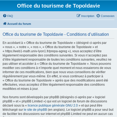
Office du tourisme de Topoldavie
FAQ
Inscription
Connexion
Accueil du forum
Office du tourisme de Topoldavie - Conditions d’utilisation
En accédant à « Office du tourisme de Topoldavie » (désigné ci-après par
« nous », « notre », « nos », « Office du tourisme de Topoldavie » et
« https://web1-math.univ-lyon1.fr/prepa-agreg »), vous acceptez d’être
légalement responsable des conditions suivantes. Si vous n’acceptez pas
d’être légalement responsable de toutes les conditions suivantes, veuillez ne
pas utiliser et accéder à « Office du tourisme de Topoldavie ». Nous pouvons
modifier ces conditions à n’importe quel moment et nous essaierons de vous
informer de ces modifications, bien que nous vous conseillons de vérifier
régulièrement par vous-même. En effet, si vous continuez à participer à
« Office du tourisme de Topoldavie » après que des modifications aient été
effectuées, vous acceptez d’être légalement responsable des conditions
modifiées et mises à jour.
Nos forums sont développés par phpBB (désignés ci-après par « logiciel
phpBB » et « phpBB Limited ») qui est un logiciel de forum de discussions
déclaré sous la «
licence publique générale GNU 2.0
» et qui peut être
téléchargé sur
le site de phpBB
(en anglais). Le logiciel phpBB a pour seul but
de faciliter les discussions sur internet et phpBB Limited ne peut en aucun cas