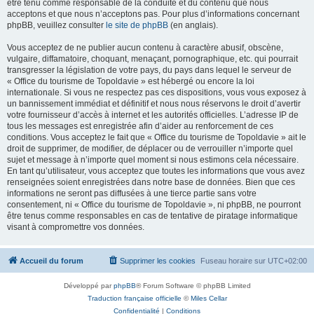
être tenu comme responsable de la conduite et du contenu que nous
acceptons et que nous n’acceptons pas. Pour plus d’informations concernant
phpBB, veuillez consulter
le site de phpBB
(en anglais).
Vous acceptez de ne publier aucun contenu à caractère abusif, obscène,
vulgaire, diffamatoire, choquant, menaçant, pornographique, etc. qui pourrait
transgresser la législation de votre pays, du pays dans lequel le serveur de
« Office du tourisme de Topoldavie » est hébergé ou encore la loi
internationale. Si vous ne respectez pas ces dispositions, vous vous exposez à
un bannissement immédiat et définitif et nous nous réservons le droit d’avertir
votre fournisseur d’accès à internet et les autorités officielles. L’adresse IP de
tous les messages est enregistrée afin d’aider au renforcement de ces
conditions. Vous acceptez le fait que « Office du tourisme de Topoldavie » ait le
droit de supprimer, de modifier, de déplacer ou de verrouiller n’importe quel
sujet et message à n’importe quel moment si nous estimons cela nécessaire.
En tant qu’utilisateur, vous acceptez que toutes les informations que vous avez
renseignées soient enregistrées dans notre base de données. Bien que ces
informations ne seront pas diffusées à une tierce partie sans votre
consentement, ni « Office du tourisme de Topoldavie », ni phpBB, ne pourront
être tenus comme responsables en cas de tentative de piratage informatique
visant à compromettre vos données.
Accueil du forum
Supprimer les cookies
Fuseau horaire sur
UTC+02:00
Développé par
phpBB
® Forum Software © phpBB Limited
Traduction française officielle
©
Miles Cellar
Confidentialité
|
Conditions