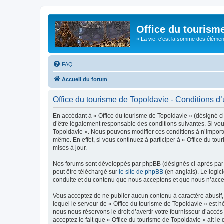
Office du tourism
« La vie, c'est la somme des éléments 
FAQ
Accueil du forum
Office du tourisme de Topoldavie - Conditions d’u
En accédant à « Office du tourisme de Topoldavie » (désigné ci-
d’être légalement responsable des conditions suivantes. Si vous
Topoldavie ». Nous pouvons modifier ces conditions à n’import
même. En effet, si vous continuez à participer à « Office du t
mises à jour.
Nos forums sont développés par phpBB (désignés ci-après par «
peut être téléchargé sur
le site de phpBB
(en anglais). Le logic
conduite et du contenu que nous acceptons et que nous n’acce
Vous acceptez de ne publier aucun contenu à caractère abusif, 
lequel le serveur de « Office du tourisme de Topoldavie » est h
nous nous réservons le droit d’avertir votre fournisseur d’accès
acceptez le fait que « Office du tourisme de Topoldavie » ait l