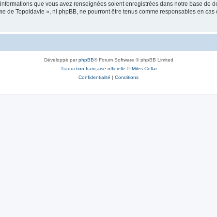
es informations que vous avez renseignées soient enregistrées dans notre base de 
isme de Topoldavie », ni phpBB, ne pourront être tenus comme responsables en cas 
Développé par
phpBB
® Forum Software © phpBB Limited
Traduction française officielle
©
Miles Cellar
Confidentialité
|
Conditions