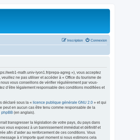
Inscription
Connexion
ttps://web1-math.univ-lyon1.fr/prepa-agreg »), vous acceptez
euillez ne pas utiliser et accéder à « Office du tourisme de
nous vous conseillons de vérifier régulièrement par vous-
ptez d’être légalement responsable des conditions modifiées et
ns déclaré sous la «
licence publique générale GNU 2.0
» et qui
ed ne peut en aucun cas être tenu comme responsable de la
de phpBB
(en anglais).
ait transgresser la législation de votre pays, du pays dans
vous vous exposez à un bannissement immédiat et définitif et
strée afin d’aider au renforcement de ces conditions. Vous
t et message à n’importe quel moment si nous estimons cela