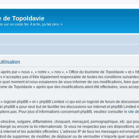
e de Topoldavie
sur un corps fini. À la fin, ça fait zéro. »
tilisation
après par « nous », « notre », « nos », « Office du tourisme de Topoldavie » et « h
 n’acceptez pas d’être légalement responsable de toutes les conditions suivantes, v
e quel moment et nous essaierons de vous informer de ces modifications, bien que 
ourisme de Topoldavie » après que des modifications aient été effectuées, vous acce
 logiciel phpBB » et « phpBB Limited ») qui est un logiciel de forum de discussio
iel phpBB a pour seul but de faciliter les discussions sur internet et phpBB Limit
ptons pas. Pour plus d’informations concernant phpBB, veuillez consulter
le site 
obscène, vulgaire, diffamatoire, choquant, menaçant, pornographique, etc. qui pourr
ébergé ou encore la loi internationale. Si vous ne respectez pas ces dispositions, 
 à internet et les autorités officielles. L’adresse IP de tous les messages est enregi
e droit de supprimer, de modifier, de déplacer ou de verrouiller n’importe quel suje