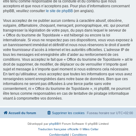
être tenu comme responsable de la conduite et du contenu que nous
acceptons et que nous n’acceptons pas. Pour plus d’informations concernant
phpBB, veuillez consulter
le site de phpBB
(en anglais).
Vous acceptez de ne publier aucun contenu à caractère abusif, obscène,
vulgaire, diffamatoire, choquant, menaçant, pornographique, etc. qui pourrait
transgresser la législation de votre pays, du pays dans lequel le serveur de
« Office du tourisme de Topoldavie » est hébergé ou encore la loi
internationale. Si vous ne respectez pas ces dispositions, vous vous exposez à
un bannissement immédiat et définitif et nous nous réservons le droit d’avertir
votre fournisseur d’accès à internet et les autorités officielles. L’adresse IP de
tous les messages est enregistrée afin d’aider au renforcement de ces
conditions. Vous acceptez le fait que « Office du tourisme de Topoldavie » ait le
droit de supprimer, de modifier, de déplacer ou de verrouiller n’importe quel
sujet et message à n’importe quel moment si nous estimons cela nécessaire.
En tant qu’utilisateur, vous acceptez que toutes les informations que vous avez
renseignées soient enregistrées dans notre base de données. Bien que ces
informations ne seront pas diffusées à une tierce partie sans votre
consentement, ni « Office du tourisme de Topoldavie », ni phpBB, ne pourront
être tenus comme responsables en cas de tentative de piratage informatique
visant à compromettre vos données.
Accueil du forum
Supprimer les cookies
Fuseau horaire sur
UTC+02:00
Développé par
phpBB
® Forum Software © phpBB Limited
Traduction française officielle
©
Miles Cellar
Confidentialité
|
Conditions