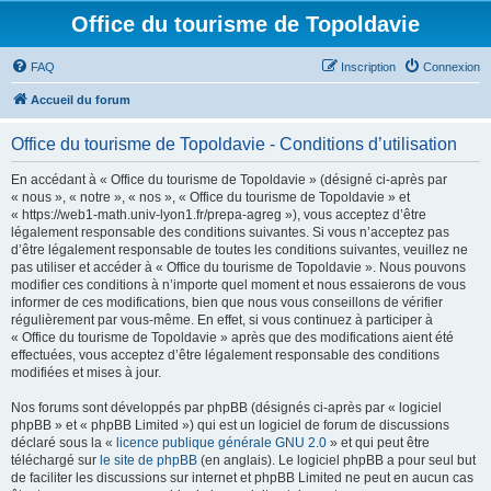
Office du tourisme de Topoldavie
FAQ
Inscription
Connexion
Accueil du forum
Office du tourisme de Topoldavie - Conditions d’utilisation
En accédant à « Office du tourisme de Topoldavie » (désigné ci-après par
« nous », « notre », « nos », « Office du tourisme de Topoldavie » et
« https://web1-math.univ-lyon1.fr/prepa-agreg »), vous acceptez d’être
légalement responsable des conditions suivantes. Si vous n’acceptez pas
d’être légalement responsable de toutes les conditions suivantes, veuillez ne
pas utiliser et accéder à « Office du tourisme de Topoldavie ». Nous pouvons
modifier ces conditions à n’importe quel moment et nous essaierons de vous
informer de ces modifications, bien que nous vous conseillons de vérifier
régulièrement par vous-même. En effet, si vous continuez à participer à
« Office du tourisme de Topoldavie » après que des modifications aient été
effectuées, vous acceptez d’être légalement responsable des conditions
modifiées et mises à jour.
Nos forums sont développés par phpBB (désignés ci-après par « logiciel
phpBB » et « phpBB Limited ») qui est un logiciel de forum de discussions
déclaré sous la «
licence publique générale GNU 2.0
» et qui peut être
téléchargé sur
le site de phpBB
(en anglais). Le logiciel phpBB a pour seul but
de faciliter les discussions sur internet et phpBB Limited ne peut en aucun cas