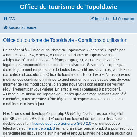
Office du tourisme de Topoldavie
FAQ
Inscription
Connexion
Accueil du forum
Office du tourisme de Topoldavie - Conditions d’utilisation
En accédant à « Office du tourisme de Topoldavie » (désigné ci-après par
« nous », « notre », « nos », « Office du tourisme de Topoldavie » et
« https://web1-math.univ-lyon1.fr/prepa-agreg »), vous acceptez d’être
légalement responsable des conditions suivantes. Si vous n’acceptez pas
d’être légalement responsable de toutes les conditions suivantes, veuillez ne
pas utiliser et accéder à « Office du tourisme de Topoldavie ». Nous pouvons
modifier ces conditions à n’importe quel moment et nous essaierons de vous
informer de ces modifications, bien que nous vous conseillons de vérifier
régulièrement par vous-même. En effet, si vous continuez à participer à
« Office du tourisme de Topoldavie » après que des modifications aient été
effectuées, vous acceptez d’être légalement responsable des conditions
modifiées et mises à jour.
Nos forums sont développés par phpBB (désignés ci-après par « logiciel
phpBB » et « phpBB Limited ») qui est un logiciel de forum de discussions
déclaré sous la «
licence publique générale GNU 2.0
» et qui peut être
téléchargé sur
le site de phpBB
(en anglais). Le logiciel phpBB a pour seul but
de faciliter les discussions sur internet et phpBB Limited ne peut en aucun cas