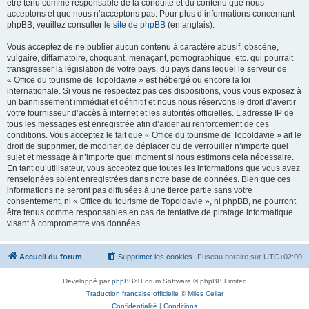
être tenu comme responsable de la conduite et du contenu que nous
acceptons et que nous n’acceptons pas. Pour plus d’informations concernant
phpBB, veuillez consulter
le site de phpBB
(en anglais).
Vous acceptez de ne publier aucun contenu à caractère abusif, obscène,
vulgaire, diffamatoire, choquant, menaçant, pornographique, etc. qui pourrait
transgresser la législation de votre pays, du pays dans lequel le serveur de
« Office du tourisme de Topoldavie » est hébergé ou encore la loi
internationale. Si vous ne respectez pas ces dispositions, vous vous exposez à
un bannissement immédiat et définitif et nous nous réservons le droit d’avertir
votre fournisseur d’accès à internet et les autorités officielles. L’adresse IP de
tous les messages est enregistrée afin d’aider au renforcement de ces
conditions. Vous acceptez le fait que « Office du tourisme de Topoldavie » ait le
droit de supprimer, de modifier, de déplacer ou de verrouiller n’importe quel
sujet et message à n’importe quel moment si nous estimons cela nécessaire.
En tant qu’utilisateur, vous acceptez que toutes les informations que vous avez
renseignées soient enregistrées dans notre base de données. Bien que ces
informations ne seront pas diffusées à une tierce partie sans votre
consentement, ni « Office du tourisme de Topoldavie », ni phpBB, ne pourront
être tenus comme responsables en cas de tentative de piratage informatique
visant à compromettre vos données.
Accueil du forum
Supprimer les cookies
Fuseau horaire sur
UTC+02:00
Développé par
phpBB
® Forum Software © phpBB Limited
Traduction française officielle
©
Miles Cellar
Confidentialité
|
Conditions