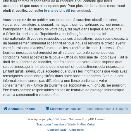
être tenu comme responsable de la conduite et du contenu que nous
acceptons et que nous n’acceptons pas. Pour plus d’informations concernant
phpBB, veuillez consulter
le site de phpBB
(en anglais).
Vous acceptez de ne publier aucun contenu à caractère abusif, obscène,
vulgaire, diffamatoire, choquant, menaçant, pornographique, etc. qui pourrait
transgresser la législation de votre pays, du pays dans lequel le serveur de
« Office du tourisme de Topoldavie » est hébergé ou encore la loi
internationale. Si vous ne respectez pas ces dispositions, vous vous exposez à
un bannissement immédiat et définitif et nous nous réservons le droit d’avertir
votre fournisseur d’accès à internet et les autorités officielles. L’adresse IP de
tous les messages est enregistrée afin d’aider au renforcement de ces
conditions. Vous acceptez le fait que « Office du tourisme de Topoldavie » ait le
droit de supprimer, de modifier, de déplacer ou de verrouiller n’importe quel
sujet et message à n’importe quel moment si nous estimons cela nécessaire.
En tant qu’utilisateur, vous acceptez que toutes les informations que vous avez
renseignées soient enregistrées dans notre base de données. Bien que ces
informations ne seront pas diffusées à une tierce partie sans votre
consentement, ni « Office du tourisme de Topoldavie », ni phpBB, ne pourront
être tenus comme responsables en cas de tentative de piratage informatique
visant à compromettre vos données.
Accueil du forum
Supprimer les cookies
Fuseau horaire sur
UTC+02:00
Développé par
phpBB
® Forum Software © phpBB Limited
Traduction française officielle
©
Miles Cellar
Confidentialité
|
Conditions