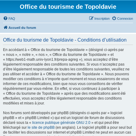
Office du tourisme de Topoldavie
FAQ
Inscription
Connexion
Accueil du forum
Office du tourisme de Topoldavie - Conditions d’utilisation
En accédant à « Office du tourisme de Topoldavie » (désigné ci-après par
« nous », « notre », « nos », « Office du tourisme de Topoldavie » et
« https://web1-math.univ-lyon1.fr/prepa-agreg »), vous acceptez d’être
légalement responsable des conditions suivantes. Si vous n’acceptez pas
d’être légalement responsable de toutes les conditions suivantes, veuillez ne
pas utiliser et accéder à « Office du tourisme de Topoldavie ». Nous pouvons
modifier ces conditions à n’importe quel moment et nous essaierons de vous
informer de ces modifications, bien que nous vous conseillons de vérifier
régulièrement par vous-même. En effet, si vous continuez à participer à
« Office du tourisme de Topoldavie » après que des modifications aient été
effectuées, vous acceptez d’être légalement responsable des conditions
modifiées et mises à jour.
Nos forums sont développés par phpBB (désignés ci-après par « logiciel
phpBB » et « phpBB Limited ») qui est un logiciel de forum de discussions
déclaré sous la «
licence publique générale GNU 2.0
» et qui peut être
téléchargé sur
le site de phpBB
(en anglais). Le logiciel phpBB a pour seul but
de faciliter les discussions sur internet et phpBB Limited ne peut en aucun cas