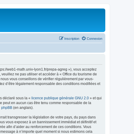
Inscription
Connexion
ttps://web1-math.univ-lyon1.fr/prepa-agreg »), vous acceptez
euillez ne pas utiliser et accéder à « Office du tourisme de
nous vous conseillons de vérifier régulièrement par vous-
ptez d’être légalement responsable des conditions modifiées et
ns déclaré sous la «
licence publique générale GNU 2.0
» et qui
ed ne peut en aucun cas être tenu comme responsable de la
de phpBB
(en anglais).
ait transgresser la législation de votre pays, du pays dans
vous vous exposez à un bannissement immédiat et définitif et
strée afin d’aider au renforcement de ces conditions. Vous
t et message à n’importe quel moment si nous estimons cela