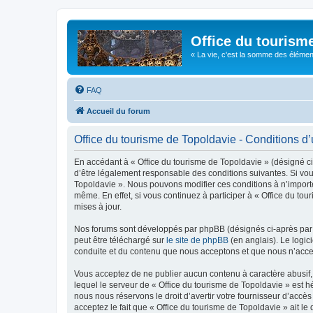
Office du tourism
« La vie, c'est la somme des éléments 
FAQ
Accueil du forum
Office du tourisme de Topoldavie - Conditions d’u
En accédant à « Office du tourisme de Topoldavie » (désigné ci-
d’être légalement responsable des conditions suivantes. Si vous
Topoldavie ». Nous pouvons modifier ces conditions à n’import
même. En effet, si vous continuez à participer à « Office du t
mises à jour.
Nos forums sont développés par phpBB (désignés ci-après par «
peut être téléchargé sur
le site de phpBB
(en anglais). Le logic
conduite et du contenu que nous acceptons et que nous n’acce
Vous acceptez de ne publier aucun contenu à caractère abusif, 
lequel le serveur de « Office du tourisme de Topoldavie » est h
nous nous réservons le droit d’avertir votre fournisseur d’accès
acceptez le fait que « Office du tourisme de Topoldavie » ait l