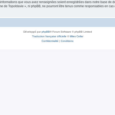
es informations que vous avez renseignées soient enregistrées dans notre base de 
isme de Topoldavie », ni phpBB, ne pourront être tenus comme responsables en cas 
Développé par
phpBB
® Forum Software © phpBB Limited
Traduction française officielle
©
Miles Cellar
Confidentialité
|
Conditions