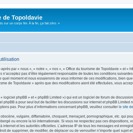
e de Topoldavie
sur un corps fini. À la fin, ça fait zéro. »
tilisation
après par « nous », « notre », « nos », « Office du tourisme de Topoldavie » et « h
 n’acceptez pas d’être légalement responsable de toutes les conditions suivantes, v
e quel moment et nous essaierons de vous informer de ces modifications, bien que 
ourisme de Topoldavie » après que des modifications aient été effectuées, vous acce
 logiciel phpBB » et « phpBB Limited ») qui est un logiciel de forum de discussio
iel phpBB a pour seul but de faciliter les discussions sur internet et phpBB Limit
ptons pas. Pour plus d’informations concernant phpBB, veuillez consulter
le site 
obscène, vulgaire, diffamatoire, choquant, menaçant, pornographique, etc. qui pourr
ébergé ou encore la loi internationale. Si vous ne respectez pas ces dispositions, 
 à internet et les autorités officielles. L’adresse IP de tous les messages est enregi
e droit de supprimer, de modifier, de déplacer ou de verrouiller n’importe quel suje