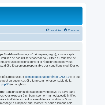
Inscription
Connexion
ttps://web1-math.univ-lyon1.fr/prepa-agreg »), vous acceptez
euillez ne pas utiliser et accéder à « Office du tourisme de
nous vous conseillons de vérifier régulièrement par vous-
ptez d’être légalement responsable des conditions modifiées et
ns déclaré sous la «
licence publique générale GNU 2.0
» et qui
ed ne peut en aucun cas être tenu comme responsable de la
de phpBB
(en anglais).
ait transgresser la législation de votre pays, du pays dans
vous vous exposez à un bannissement immédiat et définitif et
strée afin d’aider au renforcement de ces conditions. Vous
t et message à n’importe quel moment si nous estimons cela