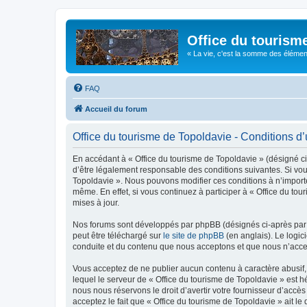
Office du tourism
« La vie, c'est la somme des éléments 
FAQ
Accueil du forum
Office du tourisme de Topoldavie - Conditions d’u
En accédant à « Office du tourisme de Topoldavie » (désigné ci-
d’être légalement responsable des conditions suivantes. Si vous
Topoldavie ». Nous pouvons modifier ces conditions à n’import
même. En effet, si vous continuez à participer à « Office du t
mises à jour.
Nos forums sont développés par phpBB (désignés ci-après par «
peut être téléchargé sur
le site de phpBB
(en anglais). Le logic
conduite et du contenu que nous acceptons et que nous n’acce
Vous acceptez de ne publier aucun contenu à caractère abusif, 
lequel le serveur de « Office du tourisme de Topoldavie » est h
nous nous réservons le droit d’avertir votre fournisseur d’accès
acceptez le fait que « Office du tourisme de Topoldavie » ait l