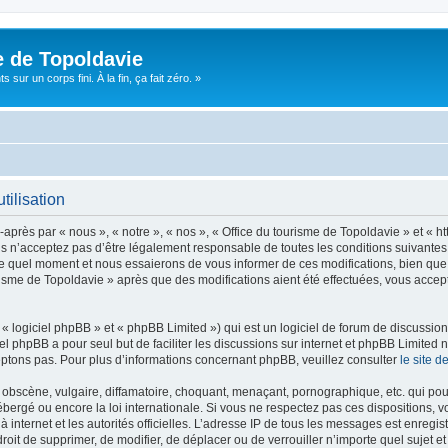
e de Topoldavie
sur un corps fini. À la fin, ça fait zéro. »
tilisation
après par « nous », « notre », « nos », « Office du tourisme de Topoldavie » et « h
 n’acceptez pas d’être légalement responsable de toutes les conditions suivantes, v
e quel moment et nous essaierons de vous informer de ces modifications, bien que 
ourisme de Topoldavie » après que des modifications aient été effectuées, vous acce
 logiciel phpBB » et « phpBB Limited ») qui est un logiciel de forum de discussio
iel phpBB a pour seul but de faciliter les discussions sur internet et phpBB Limit
ptons pas. Pour plus d’informations concernant phpBB, veuillez consulter
le site 
obscène, vulgaire, diffamatoire, choquant, menaçant, pornographique, etc. qui pourr
ébergé ou encore la loi internationale. Si vous ne respectez pas ces dispositions, 
 à internet et les autorités officielles. L’adresse IP de tous les messages est enregi
e droit de supprimer, de modifier, de déplacer ou de verrouiller n’importe quel suje