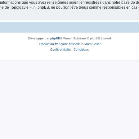
es informations que vous avez renseignées soient enregistrées dans notre base de 
isme de Topoldavie », ni phpBB, ne pourront être tenus comme responsables en cas 
Développé par
phpBB
® Forum Software © phpBB Limited
Traduction française officielle
©
Miles Cellar
Confidentialité
|
Conditions