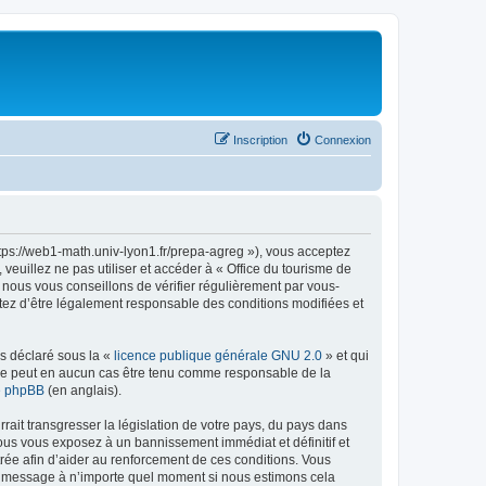
Inscription
Connexion
ttps://web1-math.univ-lyon1.fr/prepa-agreg »), vous acceptez
euillez ne pas utiliser et accéder à « Office du tourisme de
nous vous conseillons de vérifier régulièrement par vous-
ptez d’être légalement responsable des conditions modifiées et
ns déclaré sous la «
licence publique générale GNU 2.0
» et qui
ed ne peut en aucun cas être tenu comme responsable de la
de phpBB
(en anglais).
ait transgresser la législation de votre pays, du pays dans
vous vous exposez à un bannissement immédiat et définitif et
strée afin d’aider au renforcement de ces conditions. Vous
t et message à n’importe quel moment si nous estimons cela