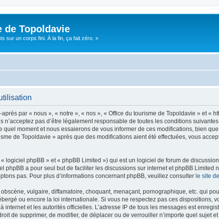
e de Topoldavie
sur un corps fini. À la fin, ça fait zéro. »
tilisation
après par « nous », « notre », « nos », « Office du tourisme de Topoldavie » et « h
 n’acceptez pas d’être légalement responsable de toutes les conditions suivantes, v
e quel moment et nous essaierons de vous informer de ces modifications, bien que 
ourisme de Topoldavie » après que des modifications aient été effectuées, vous acce
 logiciel phpBB » et « phpBB Limited ») qui est un logiciel de forum de discussio
iel phpBB a pour seul but de faciliter les discussions sur internet et phpBB Limit
ptons pas. Pour plus d’informations concernant phpBB, veuillez consulter
le site 
obscène, vulgaire, diffamatoire, choquant, menaçant, pornographique, etc. qui pourr
ébergé ou encore la loi internationale. Si vous ne respectez pas ces dispositions, 
 à internet et les autorités officielles. L’adresse IP de tous les messages est enregi
e droit de supprimer, de modifier, de déplacer ou de verrouiller n’importe quel suje