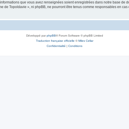
es informations que vous avez renseignées soient enregistrées dans notre base de 
isme de Topoldavie », ni phpBB, ne pourront être tenus comme responsables en cas 
Développé par
phpBB
® Forum Software © phpBB Limited
Traduction française officielle
©
Miles Cellar
Confidentialité
|
Conditions