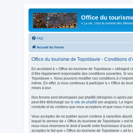
Office du tourism
« La vie, c'est la somme des éléments 
FAQ
Accueil du forum
Office du tourisme de Topoldavie - Conditions d’u
En accédant à « Office du tourisme de Topoldavie » (désigné ci-
d’être légalement responsable des conditions suivantes. Si vous
Topoldavie ». Nous pouvons modifier ces conditions à n’import
même. En effet, si vous continuez à participer à « Office du t
mises à jour.
Nos forums sont développés par phpBB (désignés ci-après par «
peut être téléchargé sur
le site de phpBB
(en anglais). Le logic
conduite et du contenu que nous acceptons et que nous n’acce
Vous acceptez de ne publier aucun contenu à caractère abusif, 
lequel le serveur de « Office du tourisme de Topoldavie » est h
nous nous réservons le droit d’avertir votre fournisseur d’accès
acceptez le fait que « Office du tourisme de Topoldavie » ait l