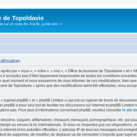
e de Topoldavie
sur un corps fini. À la fin, ça fait zéro. »
tilisation
après par « nous », « notre », « nos », « Office du tourisme de Topoldavie » et « h
 n’acceptez pas d’être légalement responsable de toutes les conditions suivantes, v
e quel moment et nous essaierons de vous informer de ces modifications, bien que 
ourisme de Topoldavie » après que des modifications aient été effectuées, vous acce
 logiciel phpBB » et « phpBB Limited ») qui est un logiciel de forum de discussio
iel phpBB a pour seul but de faciliter les discussions sur internet et phpBB Limit
ptons pas. Pour plus d’informations concernant phpBB, veuillez consulter
le site 
obscène, vulgaire, diffamatoire, choquant, menaçant, pornographique, etc. qui pourr
ébergé ou encore la loi internationale. Si vous ne respectez pas ces dispositions, 
 à internet et les autorités officielles. L’adresse IP de tous les messages est enregi
e droit de supprimer, de modifier, de déplacer ou de verrouiller n’importe quel suje