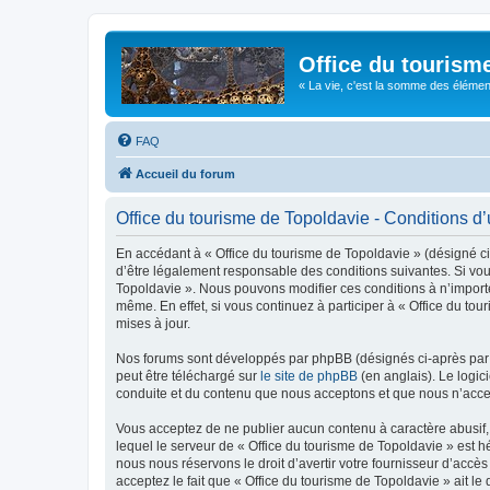
Office du tourism
« La vie, c'est la somme des éléments 
FAQ
Accueil du forum
Office du tourisme de Topoldavie - Conditions d’u
En accédant à « Office du tourisme de Topoldavie » (désigné ci-
d’être légalement responsable des conditions suivantes. Si vous
Topoldavie ». Nous pouvons modifier ces conditions à n’import
même. En effet, si vous continuez à participer à « Office du t
mises à jour.
Nos forums sont développés par phpBB (désignés ci-après par «
peut être téléchargé sur
le site de phpBB
(en anglais). Le logic
conduite et du contenu que nous acceptons et que nous n’acce
Vous acceptez de ne publier aucun contenu à caractère abusif, 
lequel le serveur de « Office du tourisme de Topoldavie » est h
nous nous réservons le droit d’avertir votre fournisseur d’accès
acceptez le fait que « Office du tourisme de Topoldavie » ait l