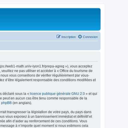
Inscription
Connexion
ttps://web1-math.univ-lyon1.fr/prepa-agreg »), vous acceptez
euillez ne pas utiliser et accéder à « Office du tourisme de
nous vous conseillons de vérifier régulièrement par vous-
ptez d’être légalement responsable des conditions modifiées et
ns déclaré sous la «
licence publique générale GNU 2.0
» et qui
ed ne peut en aucun cas être tenu comme responsable de la
de phpBB
(en anglais).
ait transgresser la législation de votre pays, du pays dans
vous vous exposez à un bannissement immédiat et définitif et
strée afin d’aider au renforcement de ces conditions. Vous
t et message à n’importe quel moment si nous estimons cela