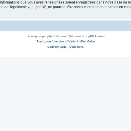
es informations que vous avez renseignées soient enregistrées dans notre base de 
isme de Topoldavie », ni phpBB, ne pourront être tenus comme responsables en cas 
Développé par
phpBB
® Forum Software © phpBB Limited
Traduction française officielle
©
Miles Cellar
Confidentialité
|
Conditions