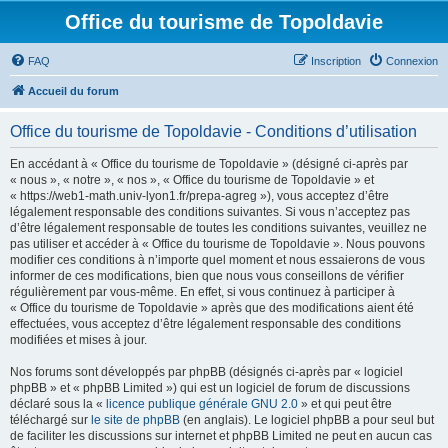
Office du tourisme de Topoldavie
FAQ
Inscription
Connexion
Accueil du forum
Office du tourisme de Topoldavie - Conditions d’utilisation
En accédant à « Office du tourisme de Topoldavie » (désigné ci-après par
« nous », « notre », « nos », « Office du tourisme de Topoldavie » et
« https://web1-math.univ-lyon1.fr/prepa-agreg »), vous acceptez d’être
légalement responsable des conditions suivantes. Si vous n’acceptez pas
d’être légalement responsable de toutes les conditions suivantes, veuillez ne
pas utiliser et accéder à « Office du tourisme de Topoldavie ». Nous pouvons
modifier ces conditions à n’importe quel moment et nous essaierons de vous
informer de ces modifications, bien que nous vous conseillons de vérifier
régulièrement par vous-même. En effet, si vous continuez à participer à
« Office du tourisme de Topoldavie » après que des modifications aient été
effectuées, vous acceptez d’être légalement responsable des conditions
modifiées et mises à jour.
Nos forums sont développés par phpBB (désignés ci-après par « logiciel
phpBB » et « phpBB Limited ») qui est un logiciel de forum de discussions
déclaré sous la «
licence publique générale GNU 2.0
» et qui peut être
téléchargé sur
le site de phpBB
(en anglais). Le logiciel phpBB a pour seul but
de faciliter les discussions sur internet et phpBB Limited ne peut en aucun cas