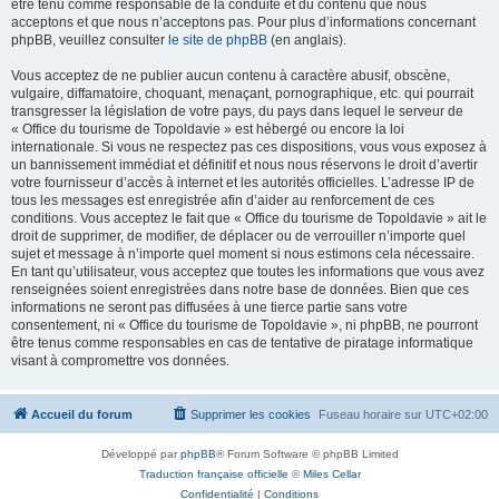
être tenu comme responsable de la conduite et du contenu que nous
acceptons et que nous n’acceptons pas. Pour plus d’informations concernant
phpBB, veuillez consulter
le site de phpBB
(en anglais).
Vous acceptez de ne publier aucun contenu à caractère abusif, obscène,
vulgaire, diffamatoire, choquant, menaçant, pornographique, etc. qui pourrait
transgresser la législation de votre pays, du pays dans lequel le serveur de
« Office du tourisme de Topoldavie » est hébergé ou encore la loi
internationale. Si vous ne respectez pas ces dispositions, vous vous exposez à
un bannissement immédiat et définitif et nous nous réservons le droit d’avertir
votre fournisseur d’accès à internet et les autorités officielles. L’adresse IP de
tous les messages est enregistrée afin d’aider au renforcement de ces
conditions. Vous acceptez le fait que « Office du tourisme de Topoldavie » ait le
droit de supprimer, de modifier, de déplacer ou de verrouiller n’importe quel
sujet et message à n’importe quel moment si nous estimons cela nécessaire.
En tant qu’utilisateur, vous acceptez que toutes les informations que vous avez
renseignées soient enregistrées dans notre base de données. Bien que ces
informations ne seront pas diffusées à une tierce partie sans votre
consentement, ni « Office du tourisme de Topoldavie », ni phpBB, ne pourront
être tenus comme responsables en cas de tentative de piratage informatique
visant à compromettre vos données.
Accueil du forum
Supprimer les cookies
Fuseau horaire sur
UTC+02:00
Développé par
phpBB
® Forum Software © phpBB Limited
Traduction française officielle
©
Miles Cellar
Confidentialité
|
Conditions