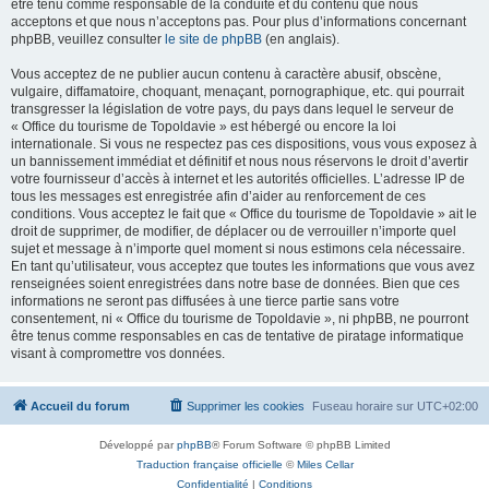
être tenu comme responsable de la conduite et du contenu que nous
acceptons et que nous n’acceptons pas. Pour plus d’informations concernant
phpBB, veuillez consulter
le site de phpBB
(en anglais).
Vous acceptez de ne publier aucun contenu à caractère abusif, obscène,
vulgaire, diffamatoire, choquant, menaçant, pornographique, etc. qui pourrait
transgresser la législation de votre pays, du pays dans lequel le serveur de
« Office du tourisme de Topoldavie » est hébergé ou encore la loi
internationale. Si vous ne respectez pas ces dispositions, vous vous exposez à
un bannissement immédiat et définitif et nous nous réservons le droit d’avertir
votre fournisseur d’accès à internet et les autorités officielles. L’adresse IP de
tous les messages est enregistrée afin d’aider au renforcement de ces
conditions. Vous acceptez le fait que « Office du tourisme de Topoldavie » ait le
droit de supprimer, de modifier, de déplacer ou de verrouiller n’importe quel
sujet et message à n’importe quel moment si nous estimons cela nécessaire.
En tant qu’utilisateur, vous acceptez que toutes les informations que vous avez
renseignées soient enregistrées dans notre base de données. Bien que ces
informations ne seront pas diffusées à une tierce partie sans votre
consentement, ni « Office du tourisme de Topoldavie », ni phpBB, ne pourront
être tenus comme responsables en cas de tentative de piratage informatique
visant à compromettre vos données.
Accueil du forum
Supprimer les cookies
Fuseau horaire sur
UTC+02:00
Développé par
phpBB
® Forum Software © phpBB Limited
Traduction française officielle
©
Miles Cellar
Confidentialité
|
Conditions