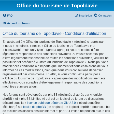
Office du tourisme de Topoldavie
FAQ
Inscription
Connexion
Accueil du forum
Office du tourisme de Topoldavie - Conditions d’utilisation
En accédant à « Office du tourisme de Topoldavie » (désigné ci-après par
« nous », « notre », « nos », « Office du tourisme de Topoldavie » et
« https://web1-math.univ-lyon1.fr/prepa-agreg »), vous acceptez d’être
légalement responsable des conditions suivantes. Si vous n’acceptez pas
d’être légalement responsable de toutes les conditions suivantes, veuillez ne
pas utiliser et accéder à « Office du tourisme de Topoldavie ». Nous pouvons
modifier ces conditions à n’importe quel moment et nous essaierons de vous
informer de ces modifications, bien que nous vous conseillons de vérifier
régulièrement par vous-même. En effet, si vous continuez à participer à
« Office du tourisme de Topoldavie » après que des modifications aient été
effectuées, vous acceptez d’être légalement responsable des conditions
modifiées et mises à jour.
Nos forums sont développés par phpBB (désignés ci-après par « logiciel
phpBB » et « phpBB Limited ») qui est un logiciel de forum de discussions
déclaré sous la «
licence publique générale GNU 2.0
» et qui peut être
téléchargé sur
le site de phpBB
(en anglais). Le logiciel phpBB a pour seul but
de faciliter les discussions sur internet et phpBB Limited ne peut en aucun cas