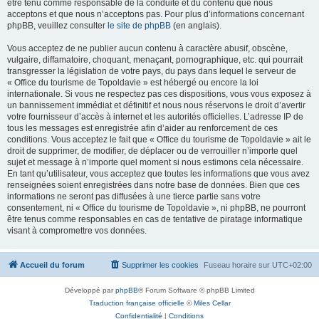
être tenu comme responsable de la conduite et du contenu que nous
acceptons et que nous n’acceptons pas. Pour plus d’informations concernant
phpBB, veuillez consulter
le site de phpBB
(en anglais).
Vous acceptez de ne publier aucun contenu à caractère abusif, obscène,
vulgaire, diffamatoire, choquant, menaçant, pornographique, etc. qui pourrait
transgresser la législation de votre pays, du pays dans lequel le serveur de
« Office du tourisme de Topoldavie » est hébergé ou encore la loi
internationale. Si vous ne respectez pas ces dispositions, vous vous exposez à
un bannissement immédiat et définitif et nous nous réservons le droit d’avertir
votre fournisseur d’accès à internet et les autorités officielles. L’adresse IP de
tous les messages est enregistrée afin d’aider au renforcement de ces
conditions. Vous acceptez le fait que « Office du tourisme de Topoldavie » ait le
droit de supprimer, de modifier, de déplacer ou de verrouiller n’importe quel
sujet et message à n’importe quel moment si nous estimons cela nécessaire.
En tant qu’utilisateur, vous acceptez que toutes les informations que vous avez
renseignées soient enregistrées dans notre base de données. Bien que ces
informations ne seront pas diffusées à une tierce partie sans votre
consentement, ni « Office du tourisme de Topoldavie », ni phpBB, ne pourront
être tenus comme responsables en cas de tentative de piratage informatique
visant à compromettre vos données.
Accueil du forum
Supprimer les cookies
Fuseau horaire sur
UTC+02:00
Développé par
phpBB
® Forum Software © phpBB Limited
Traduction française officielle
©
Miles Cellar
Confidentialité
|
Conditions