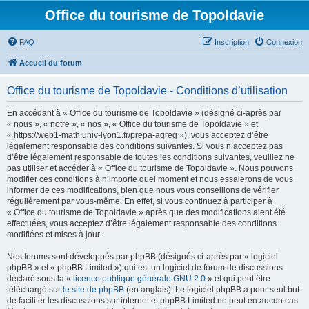
Office du tourisme de Topoldavie
FAQ
Inscription
Connexion
Accueil du forum
Office du tourisme de Topoldavie - Conditions d’utilisation
En accédant à « Office du tourisme de Topoldavie » (désigné ci-après par
« nous », « notre », « nos », « Office du tourisme de Topoldavie » et
« https://web1-math.univ-lyon1.fr/prepa-agreg »), vous acceptez d’être
légalement responsable des conditions suivantes. Si vous n’acceptez pas
d’être légalement responsable de toutes les conditions suivantes, veuillez ne
pas utiliser et accéder à « Office du tourisme de Topoldavie ». Nous pouvons
modifier ces conditions à n’importe quel moment et nous essaierons de vous
informer de ces modifications, bien que nous vous conseillons de vérifier
régulièrement par vous-même. En effet, si vous continuez à participer à
« Office du tourisme de Topoldavie » après que des modifications aient été
effectuées, vous acceptez d’être légalement responsable des conditions
modifiées et mises à jour.
Nos forums sont développés par phpBB (désignés ci-après par « logiciel
phpBB » et « phpBB Limited ») qui est un logiciel de forum de discussions
déclaré sous la «
licence publique générale GNU 2.0
» et qui peut être
téléchargé sur
le site de phpBB
(en anglais). Le logiciel phpBB a pour seul but
de faciliter les discussions sur internet et phpBB Limited ne peut en aucun cas