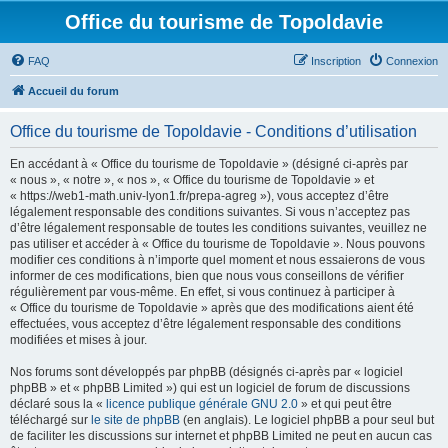
Office du tourisme de Topoldavie
FAQ
Inscription
Connexion
Accueil du forum
Office du tourisme de Topoldavie - Conditions d’utilisation
En accédant à « Office du tourisme de Topoldavie » (désigné ci-après par
« nous », « notre », « nos », « Office du tourisme de Topoldavie » et
« https://web1-math.univ-lyon1.fr/prepa-agreg »), vous acceptez d’être
légalement responsable des conditions suivantes. Si vous n’acceptez pas
d’être légalement responsable de toutes les conditions suivantes, veuillez ne
pas utiliser et accéder à « Office du tourisme de Topoldavie ». Nous pouvons
modifier ces conditions à n’importe quel moment et nous essaierons de vous
informer de ces modifications, bien que nous vous conseillons de vérifier
régulièrement par vous-même. En effet, si vous continuez à participer à
« Office du tourisme de Topoldavie » après que des modifications aient été
effectuées, vous acceptez d’être légalement responsable des conditions
modifiées et mises à jour.
Nos forums sont développés par phpBB (désignés ci-après par « logiciel
phpBB » et « phpBB Limited ») qui est un logiciel de forum de discussions
déclaré sous la «
licence publique générale GNU 2.0
» et qui peut être
téléchargé sur
le site de phpBB
(en anglais). Le logiciel phpBB a pour seul but
de faciliter les discussions sur internet et phpBB Limited ne peut en aucun cas