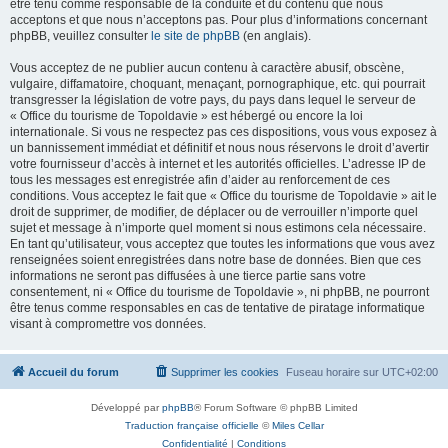
être tenu comme responsable de la conduite et du contenu que nous
acceptons et que nous n’acceptons pas. Pour plus d’informations concernant
phpBB, veuillez consulter
le site de phpBB
(en anglais).
Vous acceptez de ne publier aucun contenu à caractère abusif, obscène,
vulgaire, diffamatoire, choquant, menaçant, pornographique, etc. qui pourrait
transgresser la législation de votre pays, du pays dans lequel le serveur de
« Office du tourisme de Topoldavie » est hébergé ou encore la loi
internationale. Si vous ne respectez pas ces dispositions, vous vous exposez à
un bannissement immédiat et définitif et nous nous réservons le droit d’avertir
votre fournisseur d’accès à internet et les autorités officielles. L’adresse IP de
tous les messages est enregistrée afin d’aider au renforcement de ces
conditions. Vous acceptez le fait que « Office du tourisme de Topoldavie » ait le
droit de supprimer, de modifier, de déplacer ou de verrouiller n’importe quel
sujet et message à n’importe quel moment si nous estimons cela nécessaire.
En tant qu’utilisateur, vous acceptez que toutes les informations que vous avez
renseignées soient enregistrées dans notre base de données. Bien que ces
informations ne seront pas diffusées à une tierce partie sans votre
consentement, ni « Office du tourisme de Topoldavie », ni phpBB, ne pourront
être tenus comme responsables en cas de tentative de piratage informatique
visant à compromettre vos données.
Accueil du forum
Supprimer les cookies
Fuseau horaire sur
UTC+02:00
Développé par
phpBB
® Forum Software © phpBB Limited
Traduction française officielle
©
Miles Cellar
Confidentialité
|
Conditions