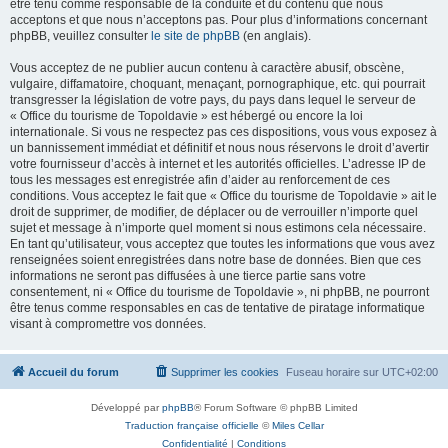
être tenu comme responsable de la conduite et du contenu que nous
acceptons et que nous n’acceptons pas. Pour plus d’informations concernant
phpBB, veuillez consulter
le site de phpBB
(en anglais).
Vous acceptez de ne publier aucun contenu à caractère abusif, obscène,
vulgaire, diffamatoire, choquant, menaçant, pornographique, etc. qui pourrait
transgresser la législation de votre pays, du pays dans lequel le serveur de
« Office du tourisme de Topoldavie » est hébergé ou encore la loi
internationale. Si vous ne respectez pas ces dispositions, vous vous exposez à
un bannissement immédiat et définitif et nous nous réservons le droit d’avertir
votre fournisseur d’accès à internet et les autorités officielles. L’adresse IP de
tous les messages est enregistrée afin d’aider au renforcement de ces
conditions. Vous acceptez le fait que « Office du tourisme de Topoldavie » ait le
droit de supprimer, de modifier, de déplacer ou de verrouiller n’importe quel
sujet et message à n’importe quel moment si nous estimons cela nécessaire.
En tant qu’utilisateur, vous acceptez que toutes les informations que vous avez
renseignées soient enregistrées dans notre base de données. Bien que ces
informations ne seront pas diffusées à une tierce partie sans votre
consentement, ni « Office du tourisme de Topoldavie », ni phpBB, ne pourront
être tenus comme responsables en cas de tentative de piratage informatique
visant à compromettre vos données.
Accueil du forum
Supprimer les cookies
Fuseau horaire sur
UTC+02:00
Développé par
phpBB
® Forum Software © phpBB Limited
Traduction française officielle
©
Miles Cellar
Confidentialité
|
Conditions