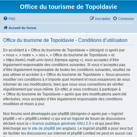
Office du tourisme de Topoldavie
FAQ
Inscription
Connexion
Accueil du forum
Office du tourisme de Topoldavie - Conditions d’utilisation
En accédant à « Office du tourisme de Topoldavie » (désigné ci-après par
« nous », « notre », « nos », « Office du tourisme de Topoldavie » et
« https://web1-math.univ-lyon1.fr/prepa-agreg »), vous acceptez d’être
légalement responsable des conditions suivantes. Si vous n’acceptez pas
d’être légalement responsable de toutes les conditions suivantes, veuillez ne
pas utiliser et accéder à « Office du tourisme de Topoldavie ». Nous pouvons
modifier ces conditions à n’importe quel moment et nous essaierons de vous
informer de ces modifications, bien que nous vous conseillons de vérifier
régulièrement par vous-même. En effet, si vous continuez à participer à
« Office du tourisme de Topoldavie » après que des modifications aient été
effectuées, vous acceptez d’être légalement responsable des conditions
modifiées et mises à jour.
Nos forums sont développés par phpBB (désignés ci-après par « logiciel
phpBB » et « phpBB Limited ») qui est un logiciel de forum de discussions
déclaré sous la «
licence publique générale GNU 2.0
» et qui peut être
téléchargé sur
le site de phpBB
(en anglais). Le logiciel phpBB a pour seul but
de faciliter les discussions sur internet et phpBB Limited ne peut en aucun cas