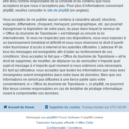
être tenu comme responsable de la conduite et du contenu que nous
acceptons et que nous n’acceptons pas. Pour plus d’informations concernant
phpBB, veuillez consulter
le site de phpBB
(en anglais).
Vous acceptez de ne publier aucun contenu à caractère abusif, obscène,
vulgaire, diffamatoire, choquant, menaçant, pornographique, etc. qui pourrait
transgresser la législation de votre pays, du pays dans lequel le serveur de
« Office du tourisme de Topoldavie » est hébergé ou encore la loi
internationale. Si vous ne respectez pas ces dispositions, vous vous exposez à
un bannissement immédiat et définitif et nous nous réservons le droit d’avertir
votre fournisseur d’accès à internet et les autorités officielles. L’adresse IP de
tous les messages est enregistrée afin d’aider au renforcement de ces
conditions. Vous acceptez le fait que « Office du tourisme de Topoldavie » ait le
droit de supprimer, de modifier, de déplacer ou de verrouiller n’importe quel
sujet et message à n’importe quel moment si nous estimons cela nécessaire.
En tant qu’utilisateur, vous acceptez que toutes les informations que vous avez
renseignées soient enregistrées dans notre base de données. Bien que ces
informations ne seront pas diffusées à une tierce partie sans votre
consentement, ni « Office du tourisme de Topoldavie », ni phpBB, ne pourront
être tenus comme responsables en cas de tentative de piratage informatique
visant à compromettre vos données.
Accueil du forum
Supprimer les cookies
Fuseau horaire sur
UTC+02:00
Développé par
phpBB
® Forum Software © phpBB Limited
Traduction française officielle
©
Miles Cellar
Confidentialité
|
Conditions