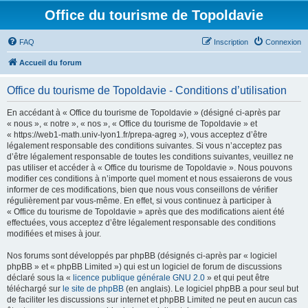
Office du tourisme de Topoldavie
FAQ
Inscription
Connexion
Accueil du forum
Office du tourisme de Topoldavie - Conditions d’utilisation
En accédant à « Office du tourisme de Topoldavie » (désigné ci-après par
« nous », « notre », « nos », « Office du tourisme de Topoldavie » et
« https://web1-math.univ-lyon1.fr/prepa-agreg »), vous acceptez d’être
légalement responsable des conditions suivantes. Si vous n’acceptez pas
d’être légalement responsable de toutes les conditions suivantes, veuillez ne
pas utiliser et accéder à « Office du tourisme de Topoldavie ». Nous pouvons
modifier ces conditions à n’importe quel moment et nous essaierons de vous
informer de ces modifications, bien que nous vous conseillons de vérifier
régulièrement par vous-même. En effet, si vous continuez à participer à
« Office du tourisme de Topoldavie » après que des modifications aient été
effectuées, vous acceptez d’être légalement responsable des conditions
modifiées et mises à jour.
Nos forums sont développés par phpBB (désignés ci-après par « logiciel
phpBB » et « phpBB Limited ») qui est un logiciel de forum de discussions
déclaré sous la «
licence publique générale GNU 2.0
» et qui peut être
téléchargé sur
le site de phpBB
(en anglais). Le logiciel phpBB a pour seul but
de faciliter les discussions sur internet et phpBB Limited ne peut en aucun cas