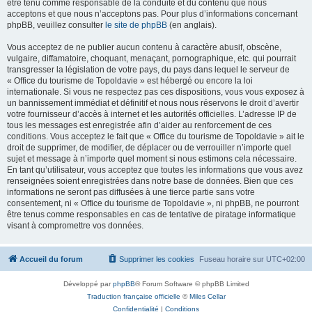
être tenu comme responsable de la conduite et du contenu que nous
acceptons et que nous n’acceptons pas. Pour plus d’informations concernant
phpBB, veuillez consulter
le site de phpBB
(en anglais).
Vous acceptez de ne publier aucun contenu à caractère abusif, obscène,
vulgaire, diffamatoire, choquant, menaçant, pornographique, etc. qui pourrait
transgresser la législation de votre pays, du pays dans lequel le serveur de
« Office du tourisme de Topoldavie » est hébergé ou encore la loi
internationale. Si vous ne respectez pas ces dispositions, vous vous exposez à
un bannissement immédiat et définitif et nous nous réservons le droit d’avertir
votre fournisseur d’accès à internet et les autorités officielles. L’adresse IP de
tous les messages est enregistrée afin d’aider au renforcement de ces
conditions. Vous acceptez le fait que « Office du tourisme de Topoldavie » ait le
droit de supprimer, de modifier, de déplacer ou de verrouiller n’importe quel
sujet et message à n’importe quel moment si nous estimons cela nécessaire.
En tant qu’utilisateur, vous acceptez que toutes les informations que vous avez
renseignées soient enregistrées dans notre base de données. Bien que ces
informations ne seront pas diffusées à une tierce partie sans votre
consentement, ni « Office du tourisme de Topoldavie », ni phpBB, ne pourront
être tenus comme responsables en cas de tentative de piratage informatique
visant à compromettre vos données.
Accueil du forum
Supprimer les cookies
Fuseau horaire sur
UTC+02:00
Développé par
phpBB
® Forum Software © phpBB Limited
Traduction française officielle
©
Miles Cellar
Confidentialité
|
Conditions