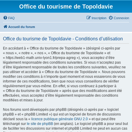
Office du tourisme de Topoldavie
FAQ
Inscription
Connexion
Accueil du forum
Office du tourisme de Topoldavie - Conditions d’utilisation
En accédant à « Office du tourisme de Topoldavie » (désigné ci-après par
« nous », « notre », « nos », « Office du tourisme de Topoldavie » et
« https://web1-math.univ-lyon1.fr/prepa-agreg »), vous acceptez d’être
légalement responsable des conditions suivantes. Si vous n’acceptez pas
d’être légalement responsable de toutes les conditions suivantes, veuillez ne
pas utiliser et accéder à « Office du tourisme de Topoldavie ». Nous pouvons
modifier ces conditions à n’importe quel moment et nous essaierons de vous
informer de ces modifications, bien que nous vous conseillons de vérifier
régulièrement par vous-même. En effet, si vous continuez à participer à
« Office du tourisme de Topoldavie » après que des modifications aient été
effectuées, vous acceptez d’être légalement responsable des conditions
modifiées et mises à jour.
Nos forums sont développés par phpBB (désignés ci-après par « logiciel
phpBB » et « phpBB Limited ») qui est un logiciel de forum de discussions
déclaré sous la «
licence publique générale GNU 2.0
» et qui peut être
téléchargé sur
le site de phpBB
(en anglais). Le logiciel phpBB a pour seul but
de faciliter les discussions sur internet et phpBB Limited ne peut en aucun cas