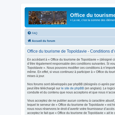
Office du tourism
« La vie, c'est la somme des éléments 
FAQ
Accueil du forum
Office du tourisme de Topoldavie - Conditions d’u
En accédant à « Office du tourisme de Topoldavie » (désigné ci-
d’être légalement responsable des conditions suivantes. Si vous
Topoldavie ». Nous pouvons modifier ces conditions à n’import
même. En effet, si vous continuez à participer à « Office du t
mises à jour.
Nos forums sont développés par phpBB (désignés ci-après par «
peut être téléchargé sur
le site de phpBB
(en anglais). Le logic
conduite et du contenu que nous acceptons et que nous n’acce
Vous acceptez de ne publier aucun contenu à caractère abusif, 
lequel le serveur de « Office du tourisme de Topoldavie » est h
nous nous réservons le droit d’avertir votre fournisseur d’accès
acceptez le fait que « Office du tourisme de Topoldavie » ait l