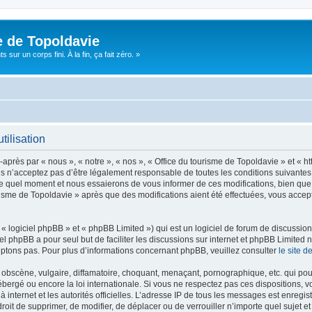
e de Topoldavie
sur un corps fini. À la fin, ça fait zéro. »
tilisation
après par « nous », « notre », « nos », « Office du tourisme de Topoldavie » et « h
 n’acceptez pas d’être légalement responsable de toutes les conditions suivantes, v
e quel moment et nous essaierons de vous informer de ces modifications, bien que 
ourisme de Topoldavie » après que des modifications aient été effectuées, vous acce
 logiciel phpBB » et « phpBB Limited ») qui est un logiciel de forum de discussio
iel phpBB a pour seul but de faciliter les discussions sur internet et phpBB Limit
ptons pas. Pour plus d’informations concernant phpBB, veuillez consulter
le site 
obscène, vulgaire, diffamatoire, choquant, menaçant, pornographique, etc. qui pourr
ébergé ou encore la loi internationale. Si vous ne respectez pas ces dispositions, 
 à internet et les autorités officielles. L’adresse IP de tous les messages est enregi
e droit de supprimer, de modifier, de déplacer ou de verrouiller n’importe quel suje