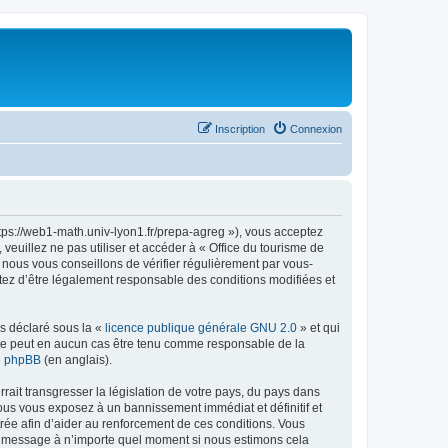
Inscription
Connexion
ttps://web1-math.univ-lyon1.fr/prepa-agreg »), vous acceptez
euillez ne pas utiliser et accéder à « Office du tourisme de
nous vous conseillons de vérifier régulièrement par vous-
ptez d’être légalement responsable des conditions modifiées et
ns déclaré sous la «
licence publique générale GNU 2.0
» et qui
ed ne peut en aucun cas être tenu comme responsable de la
de phpBB
(en anglais).
ait transgresser la législation de votre pays, du pays dans
vous vous exposez à un bannissement immédiat et définitif et
strée afin d’aider au renforcement de ces conditions. Vous
t et message à n’importe quel moment si nous estimons cela