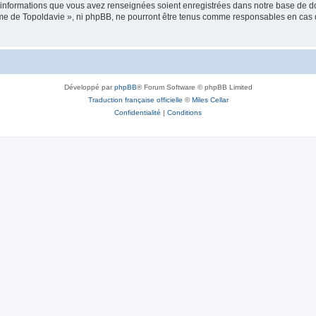
es informations que vous avez renseignées soient enregistrées dans notre base de 
isme de Topoldavie », ni phpBB, ne pourront être tenus comme responsables en cas 
Développé par
phpBB
® Forum Software © phpBB Limited
Traduction française officielle
©
Miles Cellar
Confidentialité
|
Conditions