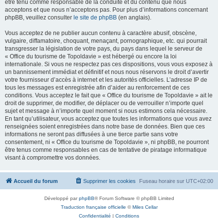
être tenu comme responsable de la conduite et du contenu que nous
acceptons et que nous n’acceptons pas. Pour plus d’informations concernant
phpBB, veuillez consulter
le site de phpBB
(en anglais).
Vous acceptez de ne publier aucun contenu à caractère abusif, obscène,
vulgaire, diffamatoire, choquant, menaçant, pornographique, etc. qui pourrait
transgresser la législation de votre pays, du pays dans lequel le serveur de
« Office du tourisme de Topoldavie » est hébergé ou encore la loi
internationale. Si vous ne respectez pas ces dispositions, vous vous exposez à
un bannissement immédiat et définitif et nous nous réservons le droit d’avertir
votre fournisseur d’accès à internet et les autorités officielles. L’adresse IP de
tous les messages est enregistrée afin d’aider au renforcement de ces
conditions. Vous acceptez le fait que « Office du tourisme de Topoldavie » ait le
droit de supprimer, de modifier, de déplacer ou de verrouiller n’importe quel
sujet et message à n’importe quel moment si nous estimons cela nécessaire.
En tant qu’utilisateur, vous acceptez que toutes les informations que vous avez
renseignées soient enregistrées dans notre base de données. Bien que ces
informations ne seront pas diffusées à une tierce partie sans votre
consentement, ni « Office du tourisme de Topoldavie », ni phpBB, ne pourront
être tenus comme responsables en cas de tentative de piratage informatique
visant à compromettre vos données.
Accueil du forum
Supprimer les cookies
Fuseau horaire sur
UTC+02:00
Développé par
phpBB
® Forum Software © phpBB Limited
Traduction française officielle
©
Miles Cellar
Confidentialité
|
Conditions