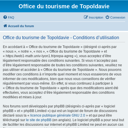
Office du tourisme de Topoldavie
FAQ
Inscription
Connexion
Accueil du forum
Office du tourisme de Topoldavie - Conditions d’utilisation
En accédant à « Office du tourisme de Topoldavie » (désigné ci-après par
« nous », « notre », « nos », « Office du tourisme de Topoldavie » et
« https://web1-math.univ-lyon1.fr/prepa-agreg »), vous acceptez d’être
légalement responsable des conditions suivantes. Si vous n’acceptez pas
d’être légalement responsable de toutes les conditions suivantes, veuillez ne
pas utiliser et accéder à « Office du tourisme de Topoldavie ». Nous pouvons
modifier ces conditions à n’importe quel moment et nous essaierons de vous
informer de ces modifications, bien que nous vous conseillons de vérifier
régulièrement par vous-même. En effet, si vous continuez à participer à
« Office du tourisme de Topoldavie » après que des modifications aient été
effectuées, vous acceptez d’être légalement responsable des conditions
modifiées et mises à jour.
Nos forums sont développés par phpBB (désignés ci-après par « logiciel
phpBB » et « phpBB Limited ») qui est un logiciel de forum de discussions
déclaré sous la «
licence publique générale GNU 2.0
» et qui peut être
téléchargé sur
le site de phpBB
(en anglais). Le logiciel phpBB a pour seul but
de faciliter les discussions sur internet et phpBB Limited ne peut en aucun cas