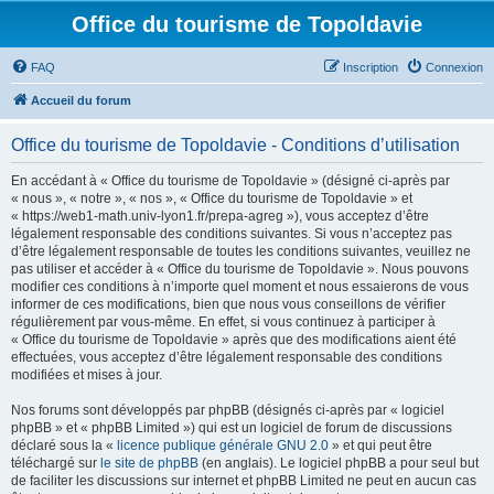
Office du tourisme de Topoldavie
FAQ
Inscription
Connexion
Accueil du forum
Office du tourisme de Topoldavie - Conditions d’utilisation
En accédant à « Office du tourisme de Topoldavie » (désigné ci-après par
« nous », « notre », « nos », « Office du tourisme de Topoldavie » et
« https://web1-math.univ-lyon1.fr/prepa-agreg »), vous acceptez d’être
légalement responsable des conditions suivantes. Si vous n’acceptez pas
d’être légalement responsable de toutes les conditions suivantes, veuillez ne
pas utiliser et accéder à « Office du tourisme de Topoldavie ». Nous pouvons
modifier ces conditions à n’importe quel moment et nous essaierons de vous
informer de ces modifications, bien que nous vous conseillons de vérifier
régulièrement par vous-même. En effet, si vous continuez à participer à
« Office du tourisme de Topoldavie » après que des modifications aient été
effectuées, vous acceptez d’être légalement responsable des conditions
modifiées et mises à jour.
Nos forums sont développés par phpBB (désignés ci-après par « logiciel
phpBB » et « phpBB Limited ») qui est un logiciel de forum de discussions
déclaré sous la «
licence publique générale GNU 2.0
» et qui peut être
téléchargé sur
le site de phpBB
(en anglais). Le logiciel phpBB a pour seul but
de faciliter les discussions sur internet et phpBB Limited ne peut en aucun cas