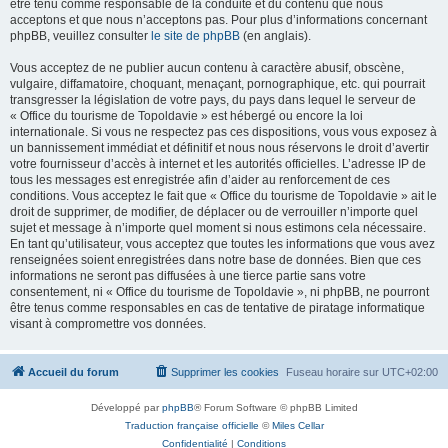
être tenu comme responsable de la conduite et du contenu que nous
acceptons et que nous n’acceptons pas. Pour plus d’informations concernant
phpBB, veuillez consulter
le site de phpBB
(en anglais).
Vous acceptez de ne publier aucun contenu à caractère abusif, obscène,
vulgaire, diffamatoire, choquant, menaçant, pornographique, etc. qui pourrait
transgresser la législation de votre pays, du pays dans lequel le serveur de
« Office du tourisme de Topoldavie » est hébergé ou encore la loi
internationale. Si vous ne respectez pas ces dispositions, vous vous exposez à
un bannissement immédiat et définitif et nous nous réservons le droit d’avertir
votre fournisseur d’accès à internet et les autorités officielles. L’adresse IP de
tous les messages est enregistrée afin d’aider au renforcement de ces
conditions. Vous acceptez le fait que « Office du tourisme de Topoldavie » ait le
droit de supprimer, de modifier, de déplacer ou de verrouiller n’importe quel
sujet et message à n’importe quel moment si nous estimons cela nécessaire.
En tant qu’utilisateur, vous acceptez que toutes les informations que vous avez
renseignées soient enregistrées dans notre base de données. Bien que ces
informations ne seront pas diffusées à une tierce partie sans votre
consentement, ni « Office du tourisme de Topoldavie », ni phpBB, ne pourront
être tenus comme responsables en cas de tentative de piratage informatique
visant à compromettre vos données.
Accueil du forum
Supprimer les cookies
Fuseau horaire sur
UTC+02:00
Développé par
phpBB
® Forum Software © phpBB Limited
Traduction française officielle
©
Miles Cellar
Confidentialité
|
Conditions