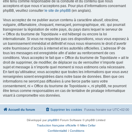
être tenu comme responsable de la conduite et du contenu que nous
acceptons et que nous n’acceptons pas. Pour plus d’informations concernant
phpBB, veuillez consulter
le site de phpBB
(en anglais).
Vous acceptez de ne publier aucun contenu à caractère abusif, obscène,
vulgaire, diffamatoire, choquant, menaçant, pornographique, etc. qui pourrait
transgresser la législation de votre pays, du pays dans lequel le serveur de
« Office du tourisme de Topoldavie » est hébergé ou encore la loi
internationale. Si vous ne respectez pas ces dispositions, vous vous exposez à
un bannissement immédiat et définitif et nous nous réservons le droit d’avertir
votre fournisseur d’accès à internet et les autorités officielles. L’adresse IP de
tous les messages est enregistrée afin d’aider au renforcement de ces
conditions. Vous acceptez le fait que « Office du tourisme de Topoldavie » ait le
droit de supprimer, de modifier, de déplacer ou de verrouiller n’importe quel
sujet et message à n’importe quel moment si nous estimons cela nécessaire.
En tant qu’utilisateur, vous acceptez que toutes les informations que vous avez
renseignées soient enregistrées dans notre base de données. Bien que ces
informations ne seront pas diffusées à une tierce partie sans votre
consentement, ni « Office du tourisme de Topoldavie », ni phpBB, ne pourront
être tenus comme responsables en cas de tentative de piratage informatique
visant à compromettre vos données.
Accueil du forum
Supprimer les cookies
Fuseau horaire sur
UTC+02:00
Développé par
phpBB
® Forum Software © phpBB Limited
Traduction française officielle
©
Miles Cellar
Confidentialité
|
Conditions