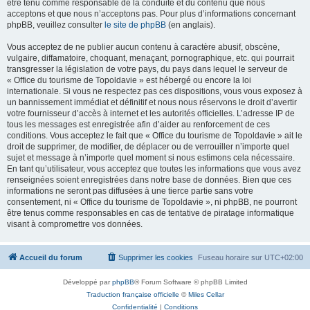
être tenu comme responsable de la conduite et du contenu que nous
acceptons et que nous n’acceptons pas. Pour plus d’informations concernant
phpBB, veuillez consulter
le site de phpBB
(en anglais).
Vous acceptez de ne publier aucun contenu à caractère abusif, obscène,
vulgaire, diffamatoire, choquant, menaçant, pornographique, etc. qui pourrait
transgresser la législation de votre pays, du pays dans lequel le serveur de
« Office du tourisme de Topoldavie » est hébergé ou encore la loi
internationale. Si vous ne respectez pas ces dispositions, vous vous exposez à
un bannissement immédiat et définitif et nous nous réservons le droit d’avertir
votre fournisseur d’accès à internet et les autorités officielles. L’adresse IP de
tous les messages est enregistrée afin d’aider au renforcement de ces
conditions. Vous acceptez le fait que « Office du tourisme de Topoldavie » ait le
droit de supprimer, de modifier, de déplacer ou de verrouiller n’importe quel
sujet et message à n’importe quel moment si nous estimons cela nécessaire.
En tant qu’utilisateur, vous acceptez que toutes les informations que vous avez
renseignées soient enregistrées dans notre base de données. Bien que ces
informations ne seront pas diffusées à une tierce partie sans votre
consentement, ni « Office du tourisme de Topoldavie », ni phpBB, ne pourront
être tenus comme responsables en cas de tentative de piratage informatique
visant à compromettre vos données.
Accueil du forum
Supprimer les cookies
Fuseau horaire sur
UTC+02:00
Développé par
phpBB
® Forum Software © phpBB Limited
Traduction française officielle
©
Miles Cellar
Confidentialité
|
Conditions