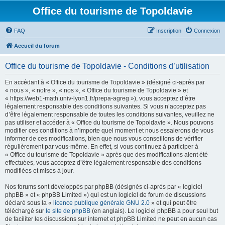
Office du tourisme de Topoldavie
FAQ
Inscription
Connexion
Accueil du forum
Office du tourisme de Topoldavie - Conditions d’utilisation
En accédant à « Office du tourisme de Topoldavie » (désigné ci-après par
« nous », « notre », « nos », « Office du tourisme de Topoldavie » et
« https://web1-math.univ-lyon1.fr/prepa-agreg »), vous acceptez d’être
légalement responsable des conditions suivantes. Si vous n’acceptez pas
d’être légalement responsable de toutes les conditions suivantes, veuillez ne
pas utiliser et accéder à « Office du tourisme de Topoldavie ». Nous pouvons
modifier ces conditions à n’importe quel moment et nous essaierons de vous
informer de ces modifications, bien que nous vous conseillons de vérifier
régulièrement par vous-même. En effet, si vous continuez à participer à
« Office du tourisme de Topoldavie » après que des modifications aient été
effectuées, vous acceptez d’être légalement responsable des conditions
modifiées et mises à jour.
Nos forums sont développés par phpBB (désignés ci-après par « logiciel
phpBB » et « phpBB Limited ») qui est un logiciel de forum de discussions
déclaré sous la «
licence publique générale GNU 2.0
» et qui peut être
téléchargé sur
le site de phpBB
(en anglais). Le logiciel phpBB a pour seul but
de faciliter les discussions sur internet et phpBB Limited ne peut en aucun cas