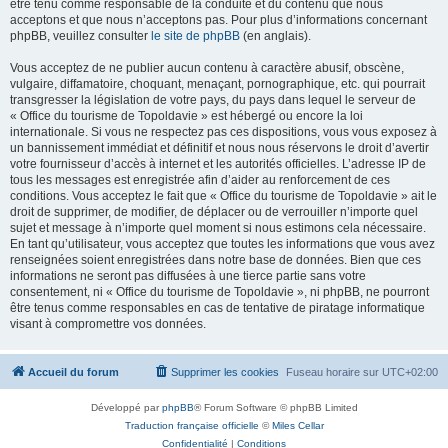
être tenu comme responsable de la conduite et du contenu que nous
acceptons et que nous n’acceptons pas. Pour plus d’informations concernant
phpBB, veuillez consulter
le site de phpBB
(en anglais).
Vous acceptez de ne publier aucun contenu à caractère abusif, obscène,
vulgaire, diffamatoire, choquant, menaçant, pornographique, etc. qui pourrait
transgresser la législation de votre pays, du pays dans lequel le serveur de
« Office du tourisme de Topoldavie » est hébergé ou encore la loi
internationale. Si vous ne respectez pas ces dispositions, vous vous exposez à
un bannissement immédiat et définitif et nous nous réservons le droit d’avertir
votre fournisseur d’accès à internet et les autorités officielles. L’adresse IP de
tous les messages est enregistrée afin d’aider au renforcement de ces
conditions. Vous acceptez le fait que « Office du tourisme de Topoldavie » ait le
droit de supprimer, de modifier, de déplacer ou de verrouiller n’importe quel
sujet et message à n’importe quel moment si nous estimons cela nécessaire.
En tant qu’utilisateur, vous acceptez que toutes les informations que vous avez
renseignées soient enregistrées dans notre base de données. Bien que ces
informations ne seront pas diffusées à une tierce partie sans votre
consentement, ni « Office du tourisme de Topoldavie », ni phpBB, ne pourront
être tenus comme responsables en cas de tentative de piratage informatique
visant à compromettre vos données.
Accueil du forum
Supprimer les cookies
Fuseau horaire sur
UTC+02:00
Développé par
phpBB
® Forum Software © phpBB Limited
Traduction française officielle
©
Miles Cellar
Confidentialité
|
Conditions