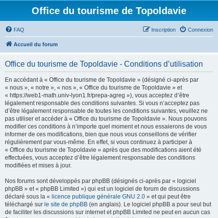
Office du tourisme de Topoldavie
FAQ
Inscription
Connexion
Accueil du forum
Office du tourisme de Topoldavie - Conditions d’utilisation
En accédant à « Office du tourisme de Topoldavie » (désigné ci-après par
« nous », « notre », « nos », « Office du tourisme de Topoldavie » et
« https://web1-math.univ-lyon1.fr/prepa-agreg »), vous acceptez d’être
légalement responsable des conditions suivantes. Si vous n’acceptez pas
d’être légalement responsable de toutes les conditions suivantes, veuillez ne
pas utiliser et accéder à « Office du tourisme de Topoldavie ». Nous pouvons
modifier ces conditions à n’importe quel moment et nous essaierons de vous
informer de ces modifications, bien que nous vous conseillons de vérifier
régulièrement par vous-même. En effet, si vous continuez à participer à
« Office du tourisme de Topoldavie » après que des modifications aient été
effectuées, vous acceptez d’être légalement responsable des conditions
modifiées et mises à jour.
Nos forums sont développés par phpBB (désignés ci-après par « logiciel
phpBB » et « phpBB Limited ») qui est un logiciel de forum de discussions
déclaré sous la «
licence publique générale GNU 2.0
» et qui peut être
téléchargé sur
le site de phpBB
(en anglais). Le logiciel phpBB a pour seul but
de faciliter les discussions sur internet et phpBB Limited ne peut en aucun cas