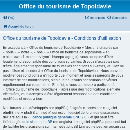
Office du tourisme de Topoldavie
FAQ
Inscription
Connexion
Accueil du forum
Office du tourisme de Topoldavie - Conditions d’utilisation
En accédant à « Office du tourisme de Topoldavie » (désigné ci-après par
« nous », « notre », « nos », « Office du tourisme de Topoldavie » et
« https://web1-math.univ-lyon1.fr/prepa-agreg »), vous acceptez d’être
légalement responsable des conditions suivantes. Si vous n’acceptez pas
d’être légalement responsable de toutes les conditions suivantes, veuillez ne
pas utiliser et accéder à « Office du tourisme de Topoldavie ». Nous pouvons
modifier ces conditions à n’importe quel moment et nous essaierons de vous
informer de ces modifications, bien que nous vous conseillons de vérifier
régulièrement par vous-même. En effet, si vous continuez à participer à
« Office du tourisme de Topoldavie » après que des modifications aient été
effectuées, vous acceptez d’être légalement responsable des conditions
modifiées et mises à jour.
Nos forums sont développés par phpBB (désignés ci-après par « logiciel
phpBB » et « phpBB Limited ») qui est un logiciel de forum de discussions
déclaré sous la «
licence publique générale GNU 2.0
» et qui peut être
téléchargé sur
le site de phpBB
(en anglais). Le logiciel phpBB a pour seul but
de faciliter les discussions sur internet et phpBB Limited ne peut en aucun cas