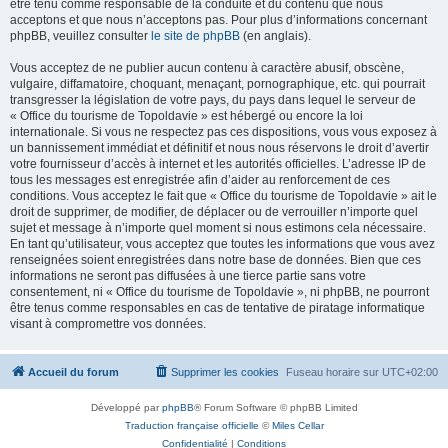
être tenu comme responsable de la conduite et du contenu que nous
acceptons et que nous n’acceptons pas. Pour plus d’informations concernant
phpBB, veuillez consulter
le site de phpBB
(en anglais).
Vous acceptez de ne publier aucun contenu à caractère abusif, obscène,
vulgaire, diffamatoire, choquant, menaçant, pornographique, etc. qui pourrait
transgresser la législation de votre pays, du pays dans lequel le serveur de
« Office du tourisme de Topoldavie » est hébergé ou encore la loi
internationale. Si vous ne respectez pas ces dispositions, vous vous exposez à
un bannissement immédiat et définitif et nous nous réservons le droit d’avertir
votre fournisseur d’accès à internet et les autorités officielles. L’adresse IP de
tous les messages est enregistrée afin d’aider au renforcement de ces
conditions. Vous acceptez le fait que « Office du tourisme de Topoldavie » ait le
droit de supprimer, de modifier, de déplacer ou de verrouiller n’importe quel
sujet et message à n’importe quel moment si nous estimons cela nécessaire.
En tant qu’utilisateur, vous acceptez que toutes les informations que vous avez
renseignées soient enregistrées dans notre base de données. Bien que ces
informations ne seront pas diffusées à une tierce partie sans votre
consentement, ni « Office du tourisme de Topoldavie », ni phpBB, ne pourront
être tenus comme responsables en cas de tentative de piratage informatique
visant à compromettre vos données.
Accueil du forum
Supprimer les cookies
Fuseau horaire sur
UTC+02:00
Développé par
phpBB
® Forum Software © phpBB Limited
Traduction française officielle
©
Miles Cellar
Confidentialité
|
Conditions