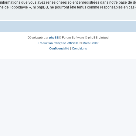
es informations que vous avez renseignées soient enregistrées dans notre base de 
isme de Topoldavie », ni phpBB, ne pourront être tenus comme responsables en cas 
Développé par
phpBB
® Forum Software © phpBB Limited
Traduction française officielle
©
Miles Cellar
Confidentialité
|
Conditions