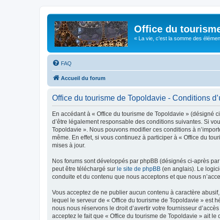
Office du tourism
« La vie, c'est la somme des éléments 
FAQ
Accueil du forum
Office du tourisme de Topoldavie - Conditions d’u
En accédant à « Office du tourisme de Topoldavie » (désigné ci-
d’être légalement responsable des conditions suivantes. Si vous
Topoldavie ». Nous pouvons modifier ces conditions à n’import
même. En effet, si vous continuez à participer à « Office du t
mises à jour.
Nos forums sont développés par phpBB (désignés ci-après par «
peut être téléchargé sur
le site de phpBB
(en anglais). Le logic
conduite et du contenu que nous acceptons et que nous n’acce
Vous acceptez de ne publier aucun contenu à caractère abusif, 
lequel le serveur de « Office du tourisme de Topoldavie » est h
nous nous réservons le droit d’avertir votre fournisseur d’accès
acceptez le fait que « Office du tourisme de Topoldavie » ait l