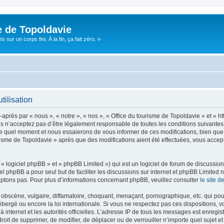
e de Topoldavie
sur un corps fini. À la fin, ça fait zéro. »
tilisation
après par « nous », « notre », « nos », « Office du tourisme de Topoldavie » et « h
 n’acceptez pas d’être légalement responsable de toutes les conditions suivantes, v
e quel moment et nous essaierons de vous informer de ces modifications, bien que 
ourisme de Topoldavie » après que des modifications aient été effectuées, vous acce
 logiciel phpBB » et « phpBB Limited ») qui est un logiciel de forum de discussio
iel phpBB a pour seul but de faciliter les discussions sur internet et phpBB Limit
ptons pas. Pour plus d’informations concernant phpBB, veuillez consulter
le site 
obscène, vulgaire, diffamatoire, choquant, menaçant, pornographique, etc. qui pourr
ébergé ou encore la loi internationale. Si vous ne respectez pas ces dispositions, 
 à internet et les autorités officielles. L’adresse IP de tous les messages est enregi
e droit de supprimer, de modifier, de déplacer ou de verrouiller n’importe quel suje