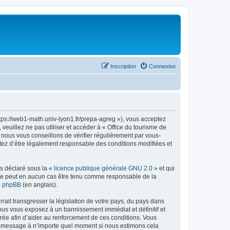
Inscription
Connexion
ttps://web1-math.univ-lyon1.fr/prepa-agreg »), vous acceptez
euillez ne pas utiliser et accéder à « Office du tourisme de
nous vous conseillons de vérifier régulièrement par vous-
ptez d’être légalement responsable des conditions modifiées et
ns déclaré sous la «
licence publique générale GNU 2.0
» et qui
ed ne peut en aucun cas être tenu comme responsable de la
de phpBB
(en anglais).
ait transgresser la législation de votre pays, du pays dans
vous vous exposez à un bannissement immédiat et définitif et
strée afin d’aider au renforcement de ces conditions. Vous
t et message à n’importe quel moment si nous estimons cela