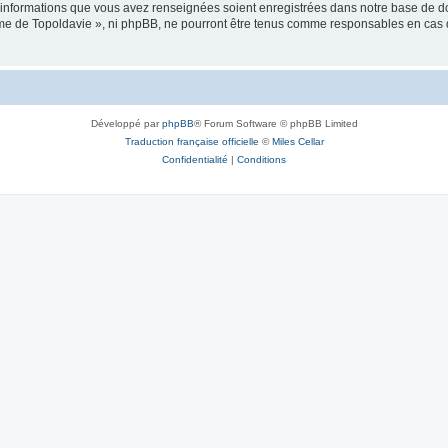
es informations que vous avez renseignées soient enregistrées dans notre base de 
isme de Topoldavie », ni phpBB, ne pourront être tenus comme responsables en cas 
Développé par
phpBB
® Forum Software © phpBB Limited
Traduction française officielle
©
Miles Cellar
Confidentialité
|
Conditions