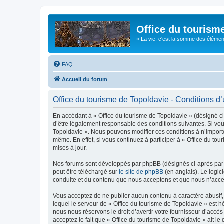
Office du tourism
« La vie, c'est la somme des éléments 
FAQ
Accueil du forum
Office du tourisme de Topoldavie - Conditions d’u
En accédant à « Office du tourisme de Topoldavie » (désigné ci-
d’être légalement responsable des conditions suivantes. Si vous
Topoldavie ». Nous pouvons modifier ces conditions à n’import
même. En effet, si vous continuez à participer à « Office du t
mises à jour.
Nos forums sont développés par phpBB (désignés ci-après par «
peut être téléchargé sur
le site de phpBB
(en anglais). Le logic
conduite et du contenu que nous acceptons et que nous n’acce
Vous acceptez de ne publier aucun contenu à caractère abusif, 
lequel le serveur de « Office du tourisme de Topoldavie » est h
nous nous réservons le droit d’avertir votre fournisseur d’accès
acceptez le fait que « Office du tourisme de Topoldavie » ait l