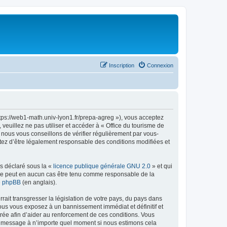
Inscription
Connexion
ttps://web1-math.univ-lyon1.fr/prepa-agreg »), vous acceptez
euillez ne pas utiliser et accéder à « Office du tourisme de
nous vous conseillons de vérifier régulièrement par vous-
ptez d’être légalement responsable des conditions modifiées et
ns déclaré sous la «
licence publique générale GNU 2.0
» et qui
ed ne peut en aucun cas être tenu comme responsable de la
de phpBB
(en anglais).
ait transgresser la législation de votre pays, du pays dans
vous vous exposez à un bannissement immédiat et définitif et
strée afin d’aider au renforcement de ces conditions. Vous
t et message à n’importe quel moment si nous estimons cela