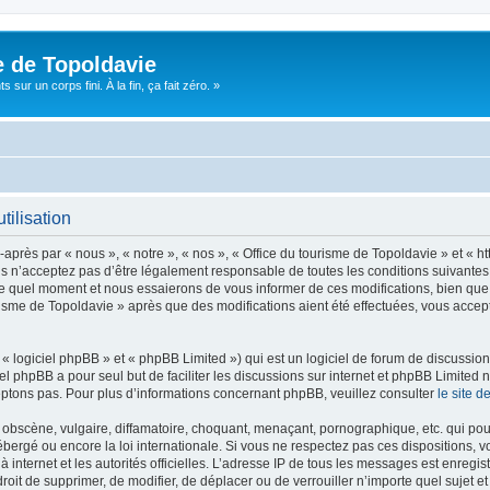
e de Topoldavie
sur un corps fini. À la fin, ça fait zéro. »
tilisation
après par « nous », « notre », « nos », « Office du tourisme de Topoldavie » et « h
 n’acceptez pas d’être légalement responsable de toutes les conditions suivantes, v
e quel moment et nous essaierons de vous informer de ces modifications, bien que 
ourisme de Topoldavie » après que des modifications aient été effectuées, vous acce
 logiciel phpBB » et « phpBB Limited ») qui est un logiciel de forum de discussio
iel phpBB a pour seul but de faciliter les discussions sur internet et phpBB Limit
ptons pas. Pour plus d’informations concernant phpBB, veuillez consulter
le site 
obscène, vulgaire, diffamatoire, choquant, menaçant, pornographique, etc. qui pourr
ébergé ou encore la loi internationale. Si vous ne respectez pas ces dispositions, 
 à internet et les autorités officielles. L’adresse IP de tous les messages est enregi
e droit de supprimer, de modifier, de déplacer ou de verrouiller n’importe quel suje