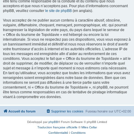
être tenu comme responsable de la conduite et du contenu que nous
acceptons et que nous n’acceptons pas. Pour plus d’informations concernant
phpBB, veuillez consulter
le site de phpBB
(en anglais).
Vous acceptez de ne publier aucun contenu à caractère abusif, obscène,
vulgaire, diffamatoire, choquant, menaçant, pornographique, etc. qui pourrait
transgresser la législation de votre pays, du pays dans lequel le serveur de
« Office du tourisme de Topoldavie » est hébergé ou encore la loi
internationale. Si vous ne respectez pas ces dispositions, vous vous exposez à
un bannissement immédiat et définitif et nous nous réservons le droit d’avertir
votre fournisseur d’accès à internet et les autorités officielles. L’adresse IP de
tous les messages est enregistrée afin d’aider au renforcement de ces
conditions. Vous acceptez le fait que « Office du tourisme de Topoldavie » ait le
droit de supprimer, de modifier, de déplacer ou de verrouiller n’importe quel
sujet et message à n’importe quel moment si nous estimons cela nécessaire.
En tant qu’utilisateur, vous acceptez que toutes les informations que vous avez
renseignées soient enregistrées dans notre base de données. Bien que ces
informations ne seront pas diffusées à une tierce partie sans votre
consentement, ni « Office du tourisme de Topoldavie », ni phpBB, ne pourront
être tenus comme responsables en cas de tentative de piratage informatique
visant à compromettre vos données.
Accueil du forum
Supprimer les cookies
Fuseau horaire sur
UTC+02:00
Développé par
phpBB
® Forum Software © phpBB Limited
Traduction française officielle
©
Miles Cellar
Confidentialité
|
Conditions