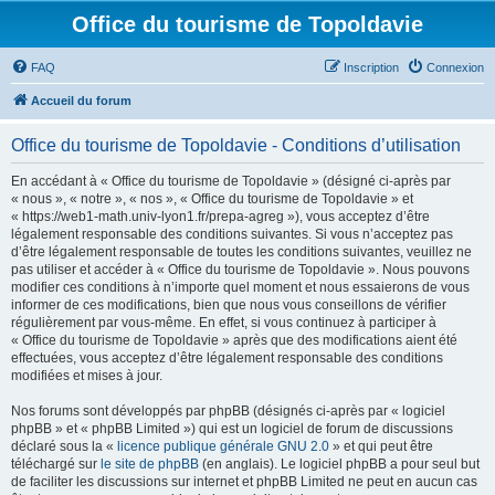
Office du tourisme de Topoldavie
FAQ
Inscription
Connexion
Accueil du forum
Office du tourisme de Topoldavie - Conditions d’utilisation
En accédant à « Office du tourisme de Topoldavie » (désigné ci-après par
« nous », « notre », « nos », « Office du tourisme de Topoldavie » et
« https://web1-math.univ-lyon1.fr/prepa-agreg »), vous acceptez d’être
légalement responsable des conditions suivantes. Si vous n’acceptez pas
d’être légalement responsable de toutes les conditions suivantes, veuillez ne
pas utiliser et accéder à « Office du tourisme de Topoldavie ». Nous pouvons
modifier ces conditions à n’importe quel moment et nous essaierons de vous
informer de ces modifications, bien que nous vous conseillons de vérifier
régulièrement par vous-même. En effet, si vous continuez à participer à
« Office du tourisme de Topoldavie » après que des modifications aient été
effectuées, vous acceptez d’être légalement responsable des conditions
modifiées et mises à jour.
Nos forums sont développés par phpBB (désignés ci-après par « logiciel
phpBB » et « phpBB Limited ») qui est un logiciel de forum de discussions
déclaré sous la «
licence publique générale GNU 2.0
» et qui peut être
téléchargé sur
le site de phpBB
(en anglais). Le logiciel phpBB a pour seul but
de faciliter les discussions sur internet et phpBB Limited ne peut en aucun cas