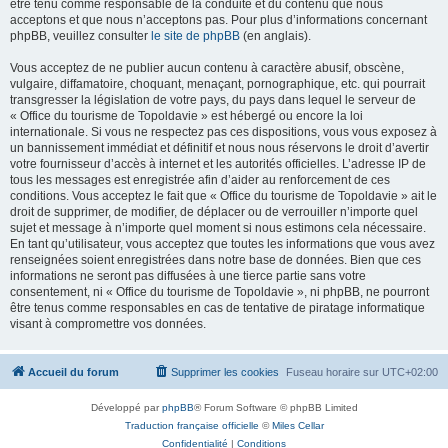
être tenu comme responsable de la conduite et du contenu que nous
acceptons et que nous n’acceptons pas. Pour plus d’informations concernant
phpBB, veuillez consulter
le site de phpBB
(en anglais).
Vous acceptez de ne publier aucun contenu à caractère abusif, obscène,
vulgaire, diffamatoire, choquant, menaçant, pornographique, etc. qui pourrait
transgresser la législation de votre pays, du pays dans lequel le serveur de
« Office du tourisme de Topoldavie » est hébergé ou encore la loi
internationale. Si vous ne respectez pas ces dispositions, vous vous exposez à
un bannissement immédiat et définitif et nous nous réservons le droit d’avertir
votre fournisseur d’accès à internet et les autorités officielles. L’adresse IP de
tous les messages est enregistrée afin d’aider au renforcement de ces
conditions. Vous acceptez le fait que « Office du tourisme de Topoldavie » ait le
droit de supprimer, de modifier, de déplacer ou de verrouiller n’importe quel
sujet et message à n’importe quel moment si nous estimons cela nécessaire.
En tant qu’utilisateur, vous acceptez que toutes les informations que vous avez
renseignées soient enregistrées dans notre base de données. Bien que ces
informations ne seront pas diffusées à une tierce partie sans votre
consentement, ni « Office du tourisme de Topoldavie », ni phpBB, ne pourront
être tenus comme responsables en cas de tentative de piratage informatique
visant à compromettre vos données.
Accueil du forum
Supprimer les cookies
Fuseau horaire sur
UTC+02:00
Développé par
phpBB
® Forum Software © phpBB Limited
Traduction française officielle
©
Miles Cellar
Confidentialité
|
Conditions