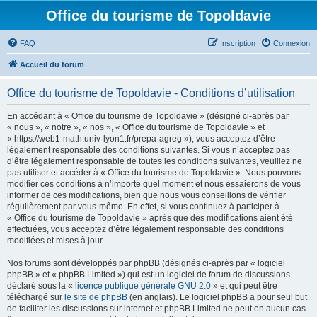
Office du tourisme de Topoldavie
FAQ
Inscription
Connexion
Accueil du forum
Office du tourisme de Topoldavie - Conditions d’utilisation
En accédant à « Office du tourisme de Topoldavie » (désigné ci-après par
« nous », « notre », « nos », « Office du tourisme de Topoldavie » et
« https://web1-math.univ-lyon1.fr/prepa-agreg »), vous acceptez d’être
légalement responsable des conditions suivantes. Si vous n’acceptez pas
d’être légalement responsable de toutes les conditions suivantes, veuillez ne
pas utiliser et accéder à « Office du tourisme de Topoldavie ». Nous pouvons
modifier ces conditions à n’importe quel moment et nous essaierons de vous
informer de ces modifications, bien que nous vous conseillons de vérifier
régulièrement par vous-même. En effet, si vous continuez à participer à
« Office du tourisme de Topoldavie » après que des modifications aient été
effectuées, vous acceptez d’être légalement responsable des conditions
modifiées et mises à jour.
Nos forums sont développés par phpBB (désignés ci-après par « logiciel
phpBB » et « phpBB Limited ») qui est un logiciel de forum de discussions
déclaré sous la «
licence publique générale GNU 2.0
» et qui peut être
téléchargé sur
le site de phpBB
(en anglais). Le logiciel phpBB a pour seul but
de faciliter les discussions sur internet et phpBB Limited ne peut en aucun cas