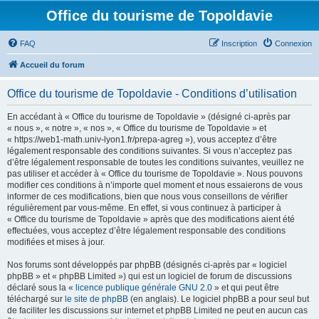
Office du tourisme de Topoldavie
FAQ
Inscription
Connexion
Accueil du forum
Office du tourisme de Topoldavie - Conditions d’utilisation
En accédant à « Office du tourisme de Topoldavie » (désigné ci-après par
« nous », « notre », « nos », « Office du tourisme de Topoldavie » et
« https://web1-math.univ-lyon1.fr/prepa-agreg »), vous acceptez d’être
légalement responsable des conditions suivantes. Si vous n’acceptez pas
d’être légalement responsable de toutes les conditions suivantes, veuillez ne
pas utiliser et accéder à « Office du tourisme de Topoldavie ». Nous pouvons
modifier ces conditions à n’importe quel moment et nous essaierons de vous
informer de ces modifications, bien que nous vous conseillons de vérifier
régulièrement par vous-même. En effet, si vous continuez à participer à
« Office du tourisme de Topoldavie » après que des modifications aient été
effectuées, vous acceptez d’être légalement responsable des conditions
modifiées et mises à jour.
Nos forums sont développés par phpBB (désignés ci-après par « logiciel
phpBB » et « phpBB Limited ») qui est un logiciel de forum de discussions
déclaré sous la «
licence publique générale GNU 2.0
» et qui peut être
téléchargé sur
le site de phpBB
(en anglais). Le logiciel phpBB a pour seul but
de faciliter les discussions sur internet et phpBB Limited ne peut en aucun cas