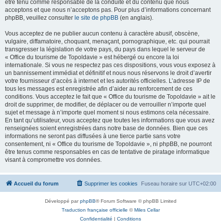
être tenu comme responsable de la conduite et du contenu que nous
acceptons et que nous n’acceptons pas. Pour plus d’informations concernant
phpBB, veuillez consulter
le site de phpBB
(en anglais).
Vous acceptez de ne publier aucun contenu à caractère abusif, obscène,
vulgaire, diffamatoire, choquant, menaçant, pornographique, etc. qui pourrait
transgresser la législation de votre pays, du pays dans lequel le serveur de
« Office du tourisme de Topoldavie » est hébergé ou encore la loi
internationale. Si vous ne respectez pas ces dispositions, vous vous exposez à
un bannissement immédiat et définitif et nous nous réservons le droit d’avertir
votre fournisseur d’accès à internet et les autorités officielles. L’adresse IP de
tous les messages est enregistrée afin d’aider au renforcement de ces
conditions. Vous acceptez le fait que « Office du tourisme de Topoldavie » ait le
droit de supprimer, de modifier, de déplacer ou de verrouiller n’importe quel
sujet et message à n’importe quel moment si nous estimons cela nécessaire.
En tant qu’utilisateur, vous acceptez que toutes les informations que vous avez
renseignées soient enregistrées dans notre base de données. Bien que ces
informations ne seront pas diffusées à une tierce partie sans votre
consentement, ni « Office du tourisme de Topoldavie », ni phpBB, ne pourront
être tenus comme responsables en cas de tentative de piratage informatique
visant à compromettre vos données.
Accueil du forum
Supprimer les cookies
Fuseau horaire sur
UTC+02:00
Développé par
phpBB
® Forum Software © phpBB Limited
Traduction française officielle
©
Miles Cellar
Confidentialité
|
Conditions