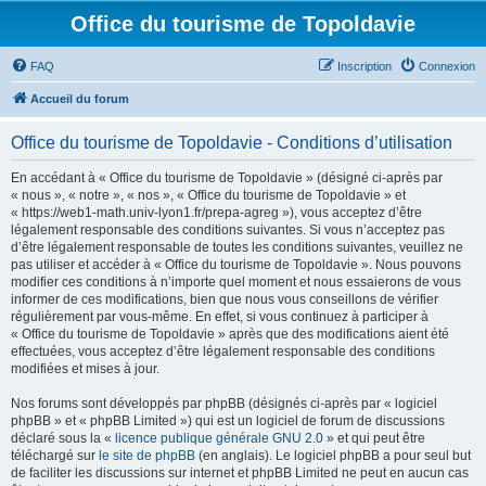
Office du tourisme de Topoldavie
FAQ
Inscription
Connexion
Accueil du forum
Office du tourisme de Topoldavie - Conditions d’utilisation
En accédant à « Office du tourisme de Topoldavie » (désigné ci-après par
« nous », « notre », « nos », « Office du tourisme de Topoldavie » et
« https://web1-math.univ-lyon1.fr/prepa-agreg »), vous acceptez d’être
légalement responsable des conditions suivantes. Si vous n’acceptez pas
d’être légalement responsable de toutes les conditions suivantes, veuillez ne
pas utiliser et accéder à « Office du tourisme de Topoldavie ». Nous pouvons
modifier ces conditions à n’importe quel moment et nous essaierons de vous
informer de ces modifications, bien que nous vous conseillons de vérifier
régulièrement par vous-même. En effet, si vous continuez à participer à
« Office du tourisme de Topoldavie » après que des modifications aient été
effectuées, vous acceptez d’être légalement responsable des conditions
modifiées et mises à jour.
Nos forums sont développés par phpBB (désignés ci-après par « logiciel
phpBB » et « phpBB Limited ») qui est un logiciel de forum de discussions
déclaré sous la «
licence publique générale GNU 2.0
» et qui peut être
téléchargé sur
le site de phpBB
(en anglais). Le logiciel phpBB a pour seul but
de faciliter les discussions sur internet et phpBB Limited ne peut en aucun cas