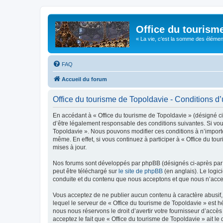
Office du tourism
« La vie, c'est la somme des éléments 
FAQ
Accueil du forum
Office du tourisme de Topoldavie - Conditions d’u
En accédant à « Office du tourisme de Topoldavie » (désigné ci-
d’être légalement responsable des conditions suivantes. Si vous
Topoldavie ». Nous pouvons modifier ces conditions à n’import
même. En effet, si vous continuez à participer à « Office du t
mises à jour.
Nos forums sont développés par phpBB (désignés ci-après par «
peut être téléchargé sur
le site de phpBB
(en anglais). Le logic
conduite et du contenu que nous acceptons et que nous n’acce
Vous acceptez de ne publier aucun contenu à caractère abusif, 
lequel le serveur de « Office du tourisme de Topoldavie » est h
nous nous réservons le droit d’avertir votre fournisseur d’accès
acceptez le fait que « Office du tourisme de Topoldavie » ait l