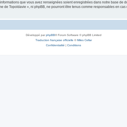
es informations que vous avez renseignées soient enregistrées dans notre base de 
isme de Topoldavie », ni phpBB, ne pourront être tenus comme responsables en cas 
Développé par
phpBB
® Forum Software © phpBB Limited
Traduction française officielle
©
Miles Cellar
Confidentialité
|
Conditions