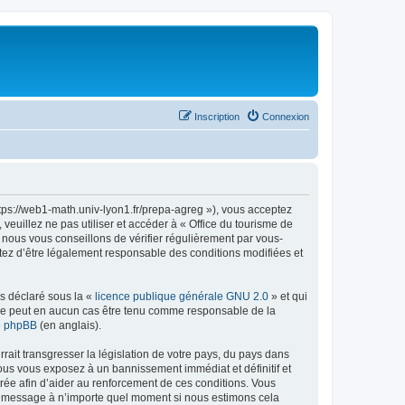
Inscription
Connexion
ttps://web1-math.univ-lyon1.fr/prepa-agreg »), vous acceptez
euillez ne pas utiliser et accéder à « Office du tourisme de
nous vous conseillons de vérifier régulièrement par vous-
ptez d’être légalement responsable des conditions modifiées et
ns déclaré sous la «
licence publique générale GNU 2.0
» et qui
ed ne peut en aucun cas être tenu comme responsable de la
de phpBB
(en anglais).
ait transgresser la législation de votre pays, du pays dans
vous vous exposez à un bannissement immédiat et définitif et
strée afin d’aider au renforcement de ces conditions. Vous
t et message à n’importe quel moment si nous estimons cela