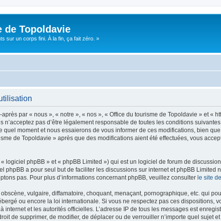
e de Topoldavie
sur un corps fini. À la fin, ça fait zéro. »
tilisation
après par « nous », « notre », « nos », « Office du tourisme de Topoldavie » et « h
 n’acceptez pas d’être légalement responsable de toutes les conditions suivantes, v
e quel moment et nous essaierons de vous informer de ces modifications, bien que 
ourisme de Topoldavie » après que des modifications aient été effectuées, vous acce
 logiciel phpBB » et « phpBB Limited ») qui est un logiciel de forum de discussio
iel phpBB a pour seul but de faciliter les discussions sur internet et phpBB Limit
ptons pas. Pour plus d’informations concernant phpBB, veuillez consulter
le site 
obscène, vulgaire, diffamatoire, choquant, menaçant, pornographique, etc. qui pourr
ébergé ou encore la loi internationale. Si vous ne respectez pas ces dispositions, 
 à internet et les autorités officielles. L’adresse IP de tous les messages est enregi
e droit de supprimer, de modifier, de déplacer ou de verrouiller n’importe quel suje