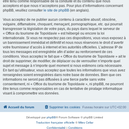
être tenu comme responsable de la conduite et du contenu que nous
acceptons et que nous n’acceptons pas. Pour plus d’informations concernant
phpBB, veuillez consulter
le site de phpBB
(en anglais).
Vous acceptez de ne publier aucun contenu à caractère abusif, obscène,
vulgaire, diffamatoire, choquant, menaçant, pornographique, etc. qui pourrait
transgresser la législation de votre pays, du pays dans lequel le serveur de
« Office du tourisme de Topoldavie » est hébergé ou encore la loi
internationale. Si vous ne respectez pas ces dispositions, vous vous exposez à
un bannissement immédiat et définitif et nous nous réservons le droit d’avertir
votre fournisseur d’accès à internet et les autorités officielles. L’adresse IP de
tous les messages est enregistrée afin d’aider au renforcement de ces
conditions. Vous acceptez le fait que « Office du tourisme de Topoldavie » ait le
droit de supprimer, de modifier, de déplacer ou de verrouiller n’importe quel
sujet et message à n’importe quel moment si nous estimons cela nécessaire.
En tant qu’utilisateur, vous acceptez que toutes les informations que vous avez
renseignées soient enregistrées dans notre base de données. Bien que ces
informations ne seront pas diffusées à une tierce partie sans votre
consentement, ni « Office du tourisme de Topoldavie », ni phpBB, ne pourront
être tenus comme responsables en cas de tentative de piratage informatique
visant à compromettre vos données.
Accueil du forum
Supprimer les cookies
Fuseau horaire sur
UTC+02:00
Développé par
phpBB
® Forum Software © phpBB Limited
Traduction française officielle
©
Miles Cellar
Confidentialité
|
Conditions