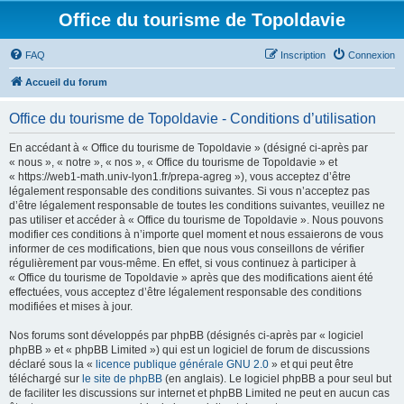
Office du tourisme de Topoldavie
FAQ
Inscription
Connexion
Accueil du forum
Office du tourisme de Topoldavie - Conditions d’utilisation
En accédant à « Office du tourisme de Topoldavie » (désigné ci-après par
« nous », « notre », « nos », « Office du tourisme de Topoldavie » et
« https://web1-math.univ-lyon1.fr/prepa-agreg »), vous acceptez d’être
légalement responsable des conditions suivantes. Si vous n’acceptez pas
d’être légalement responsable de toutes les conditions suivantes, veuillez ne
pas utiliser et accéder à « Office du tourisme de Topoldavie ». Nous pouvons
modifier ces conditions à n’importe quel moment et nous essaierons de vous
informer de ces modifications, bien que nous vous conseillons de vérifier
régulièrement par vous-même. En effet, si vous continuez à participer à
« Office du tourisme de Topoldavie » après que des modifications aient été
effectuées, vous acceptez d’être légalement responsable des conditions
modifiées et mises à jour.
Nos forums sont développés par phpBB (désignés ci-après par « logiciel
phpBB » et « phpBB Limited ») qui est un logiciel de forum de discussions
déclaré sous la «
licence publique générale GNU 2.0
» et qui peut être
téléchargé sur
le site de phpBB
(en anglais). Le logiciel phpBB a pour seul but
de faciliter les discussions sur internet et phpBB Limited ne peut en aucun cas