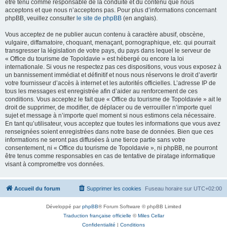
être tenu comme responsable de la conduite et du contenu que nous
acceptons et que nous n’acceptons pas. Pour plus d’informations concernant
phpBB, veuillez consulter
le site de phpBB
(en anglais).
Vous acceptez de ne publier aucun contenu à caractère abusif, obscène,
vulgaire, diffamatoire, choquant, menaçant, pornographique, etc. qui pourrait
transgresser la législation de votre pays, du pays dans lequel le serveur de
« Office du tourisme de Topoldavie » est hébergé ou encore la loi
internationale. Si vous ne respectez pas ces dispositions, vous vous exposez à
un bannissement immédiat et définitif et nous nous réservons le droit d’avertir
votre fournisseur d’accès à internet et les autorités officielles. L’adresse IP de
tous les messages est enregistrée afin d’aider au renforcement de ces
conditions. Vous acceptez le fait que « Office du tourisme de Topoldavie » ait le
droit de supprimer, de modifier, de déplacer ou de verrouiller n’importe quel
sujet et message à n’importe quel moment si nous estimons cela nécessaire.
En tant qu’utilisateur, vous acceptez que toutes les informations que vous avez
renseignées soient enregistrées dans notre base de données. Bien que ces
informations ne seront pas diffusées à une tierce partie sans votre
consentement, ni « Office du tourisme de Topoldavie », ni phpBB, ne pourront
être tenus comme responsables en cas de tentative de piratage informatique
visant à compromettre vos données.
Accueil du forum
Supprimer les cookies
Fuseau horaire sur
UTC+02:00
Développé par
phpBB
® Forum Software © phpBB Limited
Traduction française officielle
©
Miles Cellar
Confidentialité
|
Conditions