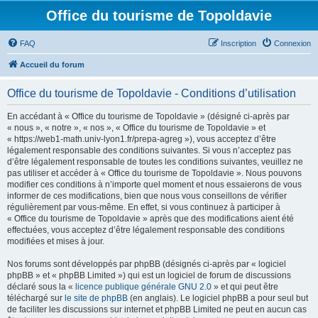
Office du tourisme de Topoldavie
FAQ
Inscription
Connexion
Accueil du forum
Office du tourisme de Topoldavie - Conditions d’utilisation
En accédant à « Office du tourisme de Topoldavie » (désigné ci-après par
« nous », « notre », « nos », « Office du tourisme de Topoldavie » et
« https://web1-math.univ-lyon1.fr/prepa-agreg »), vous acceptez d’être
légalement responsable des conditions suivantes. Si vous n’acceptez pas
d’être légalement responsable de toutes les conditions suivantes, veuillez ne
pas utiliser et accéder à « Office du tourisme de Topoldavie ». Nous pouvons
modifier ces conditions à n’importe quel moment et nous essaierons de vous
informer de ces modifications, bien que nous vous conseillons de vérifier
régulièrement par vous-même. En effet, si vous continuez à participer à
« Office du tourisme de Topoldavie » après que des modifications aient été
effectuées, vous acceptez d’être légalement responsable des conditions
modifiées et mises à jour.
Nos forums sont développés par phpBB (désignés ci-après par « logiciel
phpBB » et « phpBB Limited ») qui est un logiciel de forum de discussions
déclaré sous la «
licence publique générale GNU 2.0
» et qui peut être
téléchargé sur
le site de phpBB
(en anglais). Le logiciel phpBB a pour seul but
de faciliter les discussions sur internet et phpBB Limited ne peut en aucun cas