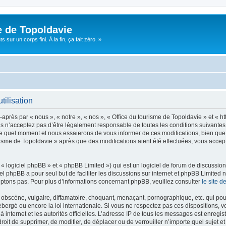
e de Topoldavie
sur un corps fini. À la fin, ça fait zéro. »
tilisation
après par « nous », « notre », « nos », « Office du tourisme de Topoldavie » et « h
 n’acceptez pas d’être légalement responsable de toutes les conditions suivantes, v
e quel moment et nous essaierons de vous informer de ces modifications, bien que 
ourisme de Topoldavie » après que des modifications aient été effectuées, vous acce
 logiciel phpBB » et « phpBB Limited ») qui est un logiciel de forum de discussio
iel phpBB a pour seul but de faciliter les discussions sur internet et phpBB Limit
ptons pas. Pour plus d’informations concernant phpBB, veuillez consulter
le site 
obscène, vulgaire, diffamatoire, choquant, menaçant, pornographique, etc. qui pourr
ébergé ou encore la loi internationale. Si vous ne respectez pas ces dispositions, 
 à internet et les autorités officielles. L’adresse IP de tous les messages est enregi
e droit de supprimer, de modifier, de déplacer ou de verrouiller n’importe quel suje