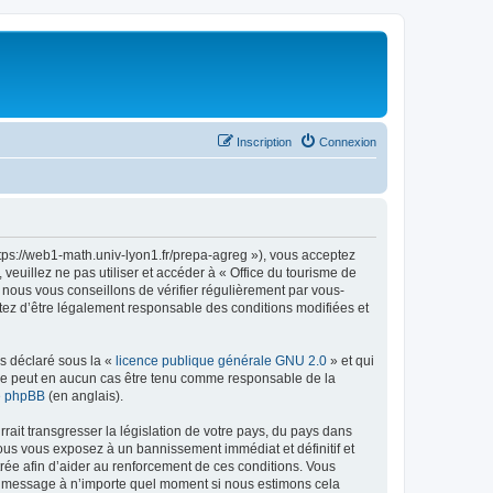
Inscription
Connexion
ttps://web1-math.univ-lyon1.fr/prepa-agreg »), vous acceptez
euillez ne pas utiliser et accéder à « Office du tourisme de
nous vous conseillons de vérifier régulièrement par vous-
ptez d’être légalement responsable des conditions modifiées et
ns déclaré sous la «
licence publique générale GNU 2.0
» et qui
ed ne peut en aucun cas être tenu comme responsable de la
de phpBB
(en anglais).
ait transgresser la législation de votre pays, du pays dans
vous vous exposez à un bannissement immédiat et définitif et
strée afin d’aider au renforcement de ces conditions. Vous
t et message à n’importe quel moment si nous estimons cela