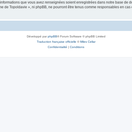
es informations que vous avez renseignées soient enregistrées dans notre base de 
isme de Topoldavie », ni phpBB, ne pourront être tenus comme responsables en cas 
Développé par
phpBB
® Forum Software © phpBB Limited
Traduction française officielle
©
Miles Cellar
Confidentialité
|
Conditions