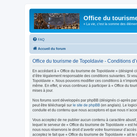
Office du tourism
« La vie, c'est la somme des éléments 
FAQ
Accueil du forum
Office du tourisme de Topoldavie - Conditions d’u
En accédant à « Office du tourisme de Topoldavie » (désigné ci-
d’être légalement responsable des conditions suivantes. Si vous
Topoldavie ». Nous pouvons modifier ces conditions à n’import
même. En effet, si vous continuez à participer à « Office du t
mises à jour.
Nos forums sont développés par phpBB (désignés ci-après par «
peut être téléchargé sur
le site de phpBB
(en anglais). Le logic
conduite et du contenu que nous acceptons et que nous n’acce
Vous acceptez de ne publier aucun contenu à caractère abusif, 
lequel le serveur de « Office du tourisme de Topoldavie » est h
nous nous réservons le droit d’avertir votre fournisseur d’accès
acceptez le fait que « Office du tourisme de Topoldavie » ait l