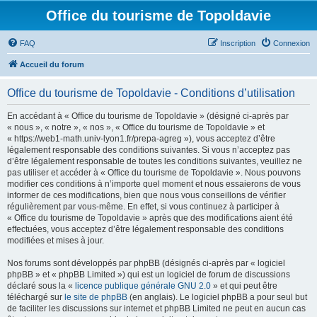
Office du tourisme de Topoldavie
FAQ
Inscription
Connexion
Accueil du forum
Office du tourisme de Topoldavie - Conditions d’utilisation
En accédant à « Office du tourisme de Topoldavie » (désigné ci-après par
« nous », « notre », « nos », « Office du tourisme de Topoldavie » et
« https://web1-math.univ-lyon1.fr/prepa-agreg »), vous acceptez d’être
légalement responsable des conditions suivantes. Si vous n’acceptez pas
d’être légalement responsable de toutes les conditions suivantes, veuillez ne
pas utiliser et accéder à « Office du tourisme de Topoldavie ». Nous pouvons
modifier ces conditions à n’importe quel moment et nous essaierons de vous
informer de ces modifications, bien que nous vous conseillons de vérifier
régulièrement par vous-même. En effet, si vous continuez à participer à
« Office du tourisme de Topoldavie » après que des modifications aient été
effectuées, vous acceptez d’être légalement responsable des conditions
modifiées et mises à jour.
Nos forums sont développés par phpBB (désignés ci-après par « logiciel
phpBB » et « phpBB Limited ») qui est un logiciel de forum de discussions
déclaré sous la «
licence publique générale GNU 2.0
» et qui peut être
téléchargé sur
le site de phpBB
(en anglais). Le logiciel phpBB a pour seul but
de faciliter les discussions sur internet et phpBB Limited ne peut en aucun cas