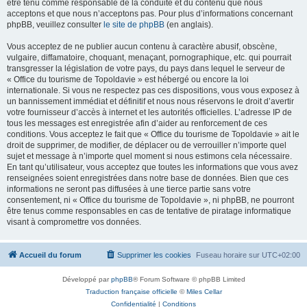
être tenu comme responsable de la conduite et du contenu que nous
acceptons et que nous n’acceptons pas. Pour plus d’informations concernant
phpBB, veuillez consulter
le site de phpBB
(en anglais).
Vous acceptez de ne publier aucun contenu à caractère abusif, obscène,
vulgaire, diffamatoire, choquant, menaçant, pornographique, etc. qui pourrait
transgresser la législation de votre pays, du pays dans lequel le serveur de
« Office du tourisme de Topoldavie » est hébergé ou encore la loi
internationale. Si vous ne respectez pas ces dispositions, vous vous exposez à
un bannissement immédiat et définitif et nous nous réservons le droit d’avertir
votre fournisseur d’accès à internet et les autorités officielles. L’adresse IP de
tous les messages est enregistrée afin d’aider au renforcement de ces
conditions. Vous acceptez le fait que « Office du tourisme de Topoldavie » ait le
droit de supprimer, de modifier, de déplacer ou de verrouiller n’importe quel
sujet et message à n’importe quel moment si nous estimons cela nécessaire.
En tant qu’utilisateur, vous acceptez que toutes les informations que vous avez
renseignées soient enregistrées dans notre base de données. Bien que ces
informations ne seront pas diffusées à une tierce partie sans votre
consentement, ni « Office du tourisme de Topoldavie », ni phpBB, ne pourront
être tenus comme responsables en cas de tentative de piratage informatique
visant à compromettre vos données.
Accueil du forum
Supprimer les cookies
Fuseau horaire sur
UTC+02:00
Développé par
phpBB
® Forum Software © phpBB Limited
Traduction française officielle
©
Miles Cellar
Confidentialité
|
Conditions