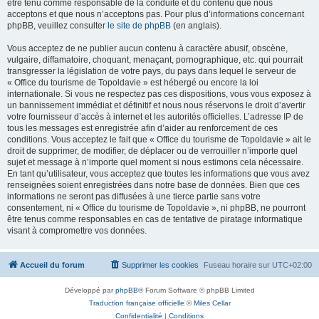
être tenu comme responsable de la conduite et du contenu que nous
acceptons et que nous n’acceptons pas. Pour plus d’informations concernant
phpBB, veuillez consulter
le site de phpBB
(en anglais).
Vous acceptez de ne publier aucun contenu à caractère abusif, obscène,
vulgaire, diffamatoire, choquant, menaçant, pornographique, etc. qui pourrait
transgresser la législation de votre pays, du pays dans lequel le serveur de
« Office du tourisme de Topoldavie » est hébergé ou encore la loi
internationale. Si vous ne respectez pas ces dispositions, vous vous exposez à
un bannissement immédiat et définitif et nous nous réservons le droit d’avertir
votre fournisseur d’accès à internet et les autorités officielles. L’adresse IP de
tous les messages est enregistrée afin d’aider au renforcement de ces
conditions. Vous acceptez le fait que « Office du tourisme de Topoldavie » ait le
droit de supprimer, de modifier, de déplacer ou de verrouiller n’importe quel
sujet et message à n’importe quel moment si nous estimons cela nécessaire.
En tant qu’utilisateur, vous acceptez que toutes les informations que vous avez
renseignées soient enregistrées dans notre base de données. Bien que ces
informations ne seront pas diffusées à une tierce partie sans votre
consentement, ni « Office du tourisme de Topoldavie », ni phpBB, ne pourront
être tenus comme responsables en cas de tentative de piratage informatique
visant à compromettre vos données.
Accueil du forum
Supprimer les cookies
Fuseau horaire sur
UTC+02:00
Développé par
phpBB
® Forum Software © phpBB Limited
Traduction française officielle
©
Miles Cellar
Confidentialité
|
Conditions