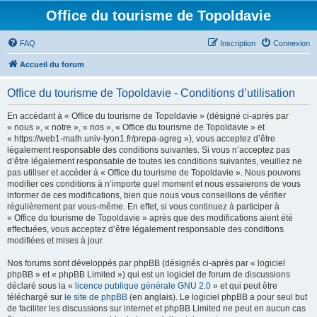
Office du tourisme de Topoldavie
FAQ
Inscription
Connexion
Accueil du forum
Office du tourisme de Topoldavie - Conditions d’utilisation
En accédant à « Office du tourisme de Topoldavie » (désigné ci-après par
« nous », « notre », « nos », « Office du tourisme de Topoldavie » et
« https://web1-math.univ-lyon1.fr/prepa-agreg »), vous acceptez d’être
légalement responsable des conditions suivantes. Si vous n’acceptez pas
d’être légalement responsable de toutes les conditions suivantes, veuillez ne
pas utiliser et accéder à « Office du tourisme de Topoldavie ». Nous pouvons
modifier ces conditions à n’importe quel moment et nous essaierons de vous
informer de ces modifications, bien que nous vous conseillons de vérifier
régulièrement par vous-même. En effet, si vous continuez à participer à
« Office du tourisme de Topoldavie » après que des modifications aient été
effectuées, vous acceptez d’être légalement responsable des conditions
modifiées et mises à jour.
Nos forums sont développés par phpBB (désignés ci-après par « logiciel
phpBB » et « phpBB Limited ») qui est un logiciel de forum de discussions
déclaré sous la «
licence publique générale GNU 2.0
» et qui peut être
téléchargé sur
le site de phpBB
(en anglais). Le logiciel phpBB a pour seul but
de faciliter les discussions sur internet et phpBB Limited ne peut en aucun cas