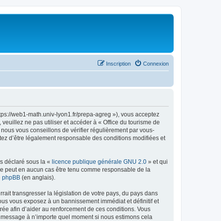
Inscription
Connexion
ttps://web1-math.univ-lyon1.fr/prepa-agreg »), vous acceptez
euillez ne pas utiliser et accéder à « Office du tourisme de
nous vous conseillons de vérifier régulièrement par vous-
ptez d’être légalement responsable des conditions modifiées et
ns déclaré sous la «
licence publique générale GNU 2.0
» et qui
ed ne peut en aucun cas être tenu comme responsable de la
de phpBB
(en anglais).
ait transgresser la législation de votre pays, du pays dans
vous vous exposez à un bannissement immédiat et définitif et
strée afin d’aider au renforcement de ces conditions. Vous
t et message à n’importe quel moment si nous estimons cela