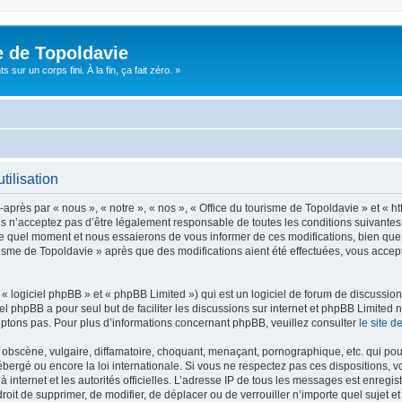
e de Topoldavie
sur un corps fini. À la fin, ça fait zéro. »
tilisation
après par « nous », « notre », « nos », « Office du tourisme de Topoldavie » et « h
 n’acceptez pas d’être légalement responsable de toutes les conditions suivantes, v
e quel moment et nous essaierons de vous informer de ces modifications, bien que 
ourisme de Topoldavie » après que des modifications aient été effectuées, vous acce
 logiciel phpBB » et « phpBB Limited ») qui est un logiciel de forum de discussio
iel phpBB a pour seul but de faciliter les discussions sur internet et phpBB Limit
ptons pas. Pour plus d’informations concernant phpBB, veuillez consulter
le site 
obscène, vulgaire, diffamatoire, choquant, menaçant, pornographique, etc. qui pourr
ébergé ou encore la loi internationale. Si vous ne respectez pas ces dispositions, 
 à internet et les autorités officielles. L’adresse IP de tous les messages est enregi
e droit de supprimer, de modifier, de déplacer ou de verrouiller n’importe quel suje