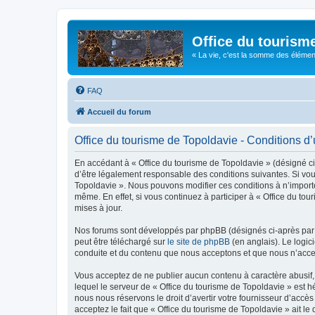
Office du tourism
« La vie, c'est la somme des éléments 
FAQ
Accueil du forum
Office du tourisme de Topoldavie - Conditions d’u
En accédant à « Office du tourisme de Topoldavie » (désigné ci-
d’être légalement responsable des conditions suivantes. Si vous
Topoldavie ». Nous pouvons modifier ces conditions à n’import
même. En effet, si vous continuez à participer à « Office du t
mises à jour.
Nos forums sont développés par phpBB (désignés ci-après par «
peut être téléchargé sur
le site de phpBB
(en anglais). Le logic
conduite et du contenu que nous acceptons et que nous n’acce
Vous acceptez de ne publier aucun contenu à caractère abusif, 
lequel le serveur de « Office du tourisme de Topoldavie » est h
nous nous réservons le droit d’avertir votre fournisseur d’accès
acceptez le fait que « Office du tourisme de Topoldavie » ait l