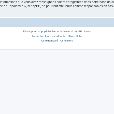
es informations que vous avez renseignées soient enregistrées dans notre base de 
isme de Topoldavie », ni phpBB, ne pourront être tenus comme responsables en cas 
Développé par
phpBB
® Forum Software © phpBB Limited
Traduction française officielle
©
Miles Cellar
Confidentialité
|
Conditions