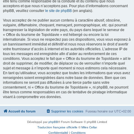
être tenu comme responsable de la conduite et du contenu que nous
acceptons et que nous n’acceptons pas. Pour plus d’informations concernant
phpBB, veuillez consulter
le site de phpBB
(en anglais).
Vous acceptez de ne publier aucun contenu à caractère abusif, obscène,
vulgaire, diffamatoire, choquant, menaçant, pornographique, etc. qui pourrait
transgresser la législation de votre pays, du pays dans lequel le serveur de
« Office du tourisme de Topoldavie » est hébergé ou encore la loi
internationale. Si vous ne respectez pas ces dispositions, vous vous exposez à
un bannissement immédiat et définitif et nous nous réservons le droit d’avertir
votre fournisseur d’accès à internet et les autorités officielles. L’adresse IP de
tous les messages est enregistrée afin d’aider au renforcement de ces
conditions. Vous acceptez le fait que « Office du tourisme de Topoldavie » ait le
droit de supprimer, de modifier, de déplacer ou de verrouiller n’importe quel
sujet et message à n’importe quel moment si nous estimons cela nécessaire.
En tant qu’utilisateur, vous acceptez que toutes les informations que vous avez
renseignées soient enregistrées dans notre base de données. Bien que ces
informations ne seront pas diffusées à une tierce partie sans votre
consentement, ni « Office du tourisme de Topoldavie », ni phpBB, ne pourront
être tenus comme responsables en cas de tentative de piratage informatique
visant à compromettre vos données.
Accueil du forum
Supprimer les cookies
Fuseau horaire sur
UTC+02:00
Développé par
phpBB
® Forum Software © phpBB Limited
Traduction française officielle
©
Miles Cellar
Confidentialité
|
Conditions