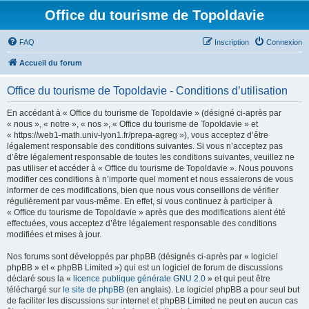
Office du tourisme de Topoldavie
FAQ
Inscription
Connexion
Accueil du forum
Office du tourisme de Topoldavie - Conditions d’utilisation
En accédant à « Office du tourisme de Topoldavie » (désigné ci-après par
« nous », « notre », « nos », « Office du tourisme de Topoldavie » et
« https://web1-math.univ-lyon1.fr/prepa-agreg »), vous acceptez d’être
légalement responsable des conditions suivantes. Si vous n’acceptez pas
d’être légalement responsable de toutes les conditions suivantes, veuillez ne
pas utiliser et accéder à « Office du tourisme de Topoldavie ». Nous pouvons
modifier ces conditions à n’importe quel moment et nous essaierons de vous
informer de ces modifications, bien que nous vous conseillons de vérifier
régulièrement par vous-même. En effet, si vous continuez à participer à
« Office du tourisme de Topoldavie » après que des modifications aient été
effectuées, vous acceptez d’être légalement responsable des conditions
modifiées et mises à jour.
Nos forums sont développés par phpBB (désignés ci-après par « logiciel
phpBB » et « phpBB Limited ») qui est un logiciel de forum de discussions
déclaré sous la «
licence publique générale GNU 2.0
» et qui peut être
téléchargé sur
le site de phpBB
(en anglais). Le logiciel phpBB a pour seul but
de faciliter les discussions sur internet et phpBB Limited ne peut en aucun cas