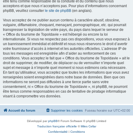
être tenu comme responsable de la conduite et du contenu que nous
acceptons et que nous n’acceptons pas. Pour plus d’informations concernant
phpBB, veuillez consulter
le site de phpBB
(en anglais).
Vous acceptez de ne publier aucun contenu à caractère abusif, obscène,
vulgaire, diffamatoire, choquant, menaçant, pornographique, etc. qui pourrait
transgresser la législation de votre pays, du pays dans lequel le serveur de
« Office du tourisme de Topoldavie » est hébergé ou encore la loi
internationale. Si vous ne respectez pas ces dispositions, vous vous exposez à
un bannissement immédiat et définitif et nous nous réservons le droit d’avertir
votre fournisseur d’accès à internet et les autorités officielles. L’adresse IP de
tous les messages est enregistrée afin d’aider au renforcement de ces
conditions. Vous acceptez le fait que « Office du tourisme de Topoldavie » ait le
droit de supprimer, de modifier, de déplacer ou de verrouiller n’importe quel
sujet et message à n’importe quel moment si nous estimons cela nécessaire.
En tant qu’utilisateur, vous acceptez que toutes les informations que vous avez
renseignées soient enregistrées dans notre base de données. Bien que ces
informations ne seront pas diffusées à une tierce partie sans votre
consentement, ni « Office du tourisme de Topoldavie », ni phpBB, ne pourront
être tenus comme responsables en cas de tentative de piratage informatique
visant à compromettre vos données.
Accueil du forum
Supprimer les cookies
Fuseau horaire sur
UTC+02:00
Développé par
phpBB
® Forum Software © phpBB Limited
Traduction française officielle
©
Miles Cellar
Confidentialité
|
Conditions