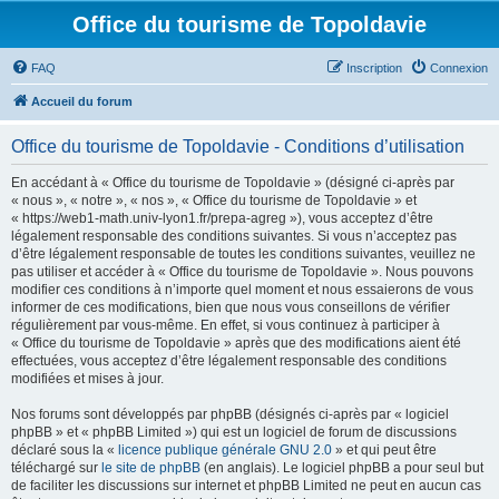
Office du tourisme de Topoldavie
FAQ
Inscription
Connexion
Accueil du forum
Office du tourisme de Topoldavie - Conditions d’utilisation
En accédant à « Office du tourisme de Topoldavie » (désigné ci-après par
« nous », « notre », « nos », « Office du tourisme de Topoldavie » et
« https://web1-math.univ-lyon1.fr/prepa-agreg »), vous acceptez d’être
légalement responsable des conditions suivantes. Si vous n’acceptez pas
d’être légalement responsable de toutes les conditions suivantes, veuillez ne
pas utiliser et accéder à « Office du tourisme de Topoldavie ». Nous pouvons
modifier ces conditions à n’importe quel moment et nous essaierons de vous
informer de ces modifications, bien que nous vous conseillons de vérifier
régulièrement par vous-même. En effet, si vous continuez à participer à
« Office du tourisme de Topoldavie » après que des modifications aient été
effectuées, vous acceptez d’être légalement responsable des conditions
modifiées et mises à jour.
Nos forums sont développés par phpBB (désignés ci-après par « logiciel
phpBB » et « phpBB Limited ») qui est un logiciel de forum de discussions
déclaré sous la «
licence publique générale GNU 2.0
» et qui peut être
téléchargé sur
le site de phpBB
(en anglais). Le logiciel phpBB a pour seul but
de faciliter les discussions sur internet et phpBB Limited ne peut en aucun cas