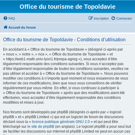
Office du tourisme de Topoldavie
FAQ
Inscription
Connexion
Accueil du forum
Office du tourisme de Topoldavie - Conditions d’utilisation
En accédant à « Office du tourisme de Topoldavie » (désigné ci-après par
« nous », « notre », « nos », « Office du tourisme de Topoldavie » et
« https://web1-math.univ-lyon1.fr/prepa-agreg »), vous acceptez d’être
légalement responsable des conditions suivantes. Si vous n’acceptez pas
d’être légalement responsable de toutes les conditions suivantes, veuillez ne
pas utiliser et accéder à « Office du tourisme de Topoldavie ». Nous pouvons
modifier ces conditions à n’importe quel moment et nous essaierons de vous
informer de ces modifications, bien que nous vous conseillons de vérifier
régulièrement par vous-même. En effet, si vous continuez à participer à
« Office du tourisme de Topoldavie » après que des modifications aient été
effectuées, vous acceptez d’être légalement responsable des conditions
modifiées et mises à jour.
Nos forums sont développés par phpBB (désignés ci-après par « logiciel
phpBB » et « phpBB Limited ») qui est un logiciel de forum de discussions
déclaré sous la «
licence publique générale GNU 2.0
» et qui peut être
téléchargé sur
le site de phpBB
(en anglais). Le logiciel phpBB a pour seul but
de faciliter les discussions sur internet et phpBB Limited ne peut en aucun cas