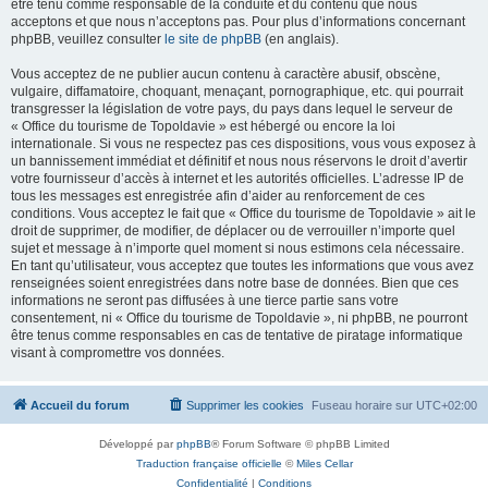
être tenu comme responsable de la conduite et du contenu que nous
acceptons et que nous n’acceptons pas. Pour plus d’informations concernant
phpBB, veuillez consulter
le site de phpBB
(en anglais).
Vous acceptez de ne publier aucun contenu à caractère abusif, obscène,
vulgaire, diffamatoire, choquant, menaçant, pornographique, etc. qui pourrait
transgresser la législation de votre pays, du pays dans lequel le serveur de
« Office du tourisme de Topoldavie » est hébergé ou encore la loi
internationale. Si vous ne respectez pas ces dispositions, vous vous exposez à
un bannissement immédiat et définitif et nous nous réservons le droit d’avertir
votre fournisseur d’accès à internet et les autorités officielles. L’adresse IP de
tous les messages est enregistrée afin d’aider au renforcement de ces
conditions. Vous acceptez le fait que « Office du tourisme de Topoldavie » ait le
droit de supprimer, de modifier, de déplacer ou de verrouiller n’importe quel
sujet et message à n’importe quel moment si nous estimons cela nécessaire.
En tant qu’utilisateur, vous acceptez que toutes les informations que vous avez
renseignées soient enregistrées dans notre base de données. Bien que ces
informations ne seront pas diffusées à une tierce partie sans votre
consentement, ni « Office du tourisme de Topoldavie », ni phpBB, ne pourront
être tenus comme responsables en cas de tentative de piratage informatique
visant à compromettre vos données.
Accueil du forum
Supprimer les cookies
Fuseau horaire sur
UTC+02:00
Développé par
phpBB
® Forum Software © phpBB Limited
Traduction française officielle
©
Miles Cellar
Confidentialité
|
Conditions