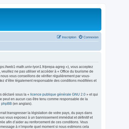
Inscription
Connexion
ttps://web1-math.univ-lyon1.fr/prepa-agreg »), vous acceptez
euillez ne pas utiliser et accéder à « Office du tourisme de
nous vous conseillons de vérifier régulièrement par vous-
ptez d’être légalement responsable des conditions modifiées et
ns déclaré sous la «
licence publique générale GNU 2.0
» et qui
ed ne peut en aucun cas être tenu comme responsable de la
de phpBB
(en anglais).
ait transgresser la législation de votre pays, du pays dans
vous vous exposez à un bannissement immédiat et définitif et
strée afin d’aider au renforcement de ces conditions. Vous
t et message à n’importe quel moment si nous estimons cela