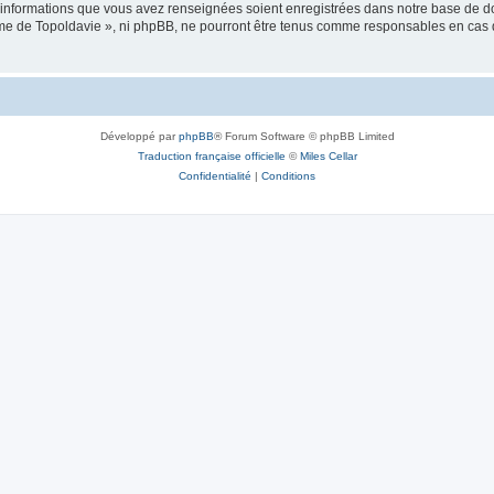
es informations que vous avez renseignées soient enregistrées dans notre base de 
isme de Topoldavie », ni phpBB, ne pourront être tenus comme responsables en cas 
Développé par
phpBB
® Forum Software © phpBB Limited
Traduction française officielle
©
Miles Cellar
Confidentialité
|
Conditions