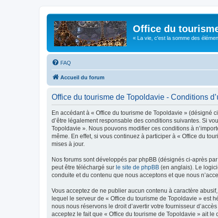
Office du tourism
« La vie, c'est la somme des éléments 
FAQ
Accueil du forum
Office du tourisme de Topoldavie - Conditions d’u
En accédant à « Office du tourisme de Topoldavie » (désigné ci-
d’être légalement responsable des conditions suivantes. Si vous
Topoldavie ». Nous pouvons modifier ces conditions à n’import
même. En effet, si vous continuez à participer à « Office du t
mises à jour.
Nos forums sont développés par phpBB (désignés ci-après par «
peut être téléchargé sur
le site de phpBB
(en anglais). Le logic
conduite et du contenu que nous acceptons et que nous n’acce
Vous acceptez de ne publier aucun contenu à caractère abusif, 
lequel le serveur de « Office du tourisme de Topoldavie » est h
nous nous réservons le droit d’avertir votre fournisseur d’accès
acceptez le fait que « Office du tourisme de Topoldavie » ait l